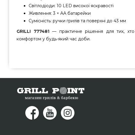
Світлодіоди: 10 LED високої яскравості
Живлення: 3 × AA батарейки
Сумісність: ручки грилів та поверхні до 43 мм
GRILLI 777481
— практичне рішення для тих, хто 
комфортом у будь-який час доби.
Ліхтарик для гриля GRILLI - 777481 вибрати та купити 
Україна за доступною ціною всего 1 590 грн. в каталозі
Дивіться і купуйте також Ліхтарики та підсвічування 
Зателефонуйте прямо зараз нашим фахівцям на номер 0
жителям регіонів: Кам'янець-Подільський, Черкаси, Полт