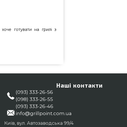
хоче готувати на грилі з
від якісного виробника Grilli,
 грилів та барбекю Гриль Поінт.
в онлайн магазині GrillPoint.
(800) 337-275 и мы привеземо
ава
Наші контакти
(093) 333-26-56
(098) 333-26-55
(093) 333-26-46
info@grillpoint.com.ua
Київ, вул. Автозаводська 99/4