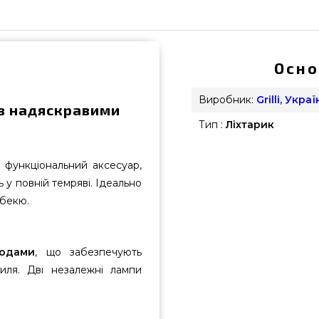
Осно
Виробник:
Grilli, Украї
 з надяскравими
Тип :
Ліхтарик
функціональний аксесуар,
 у повній темряві. Ідеально
рбекю.
іодами
, що забезпечують
риля. Дві незалежні лампи