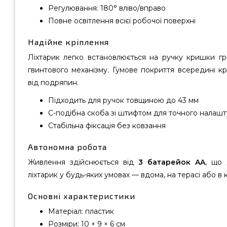
Регулювання: 180° вліво/вправо
Повне освітлення всієї робочої поверхні
Надійне кріплення
Ліхтарик легко встановлюється на ручку кришки г
гвинтового механізму. Гумове покриття всередині к
від подряпин.
Підходить для ручок товщиною до 43 мм
C-подібна скоба зі штифтом для точного налаш
Стабільна фіксація без ковзання
Автономна робота
Живлення здійснюється від
3 батарейок AA
, що 
ліхтарик у будь-яких умовах — вдома, на терасі або в 
Основні характеристики
Матеріал: пластик
Розміри: 10 × 9 × 6 см