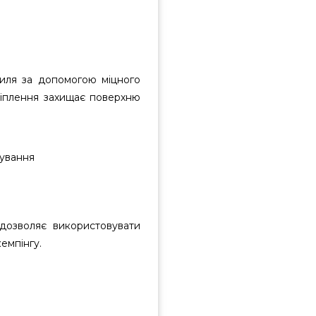
риля за допомогою міцного
ріплення захищає поверхню
тування
дозволяє використовувати
кемпінгу.