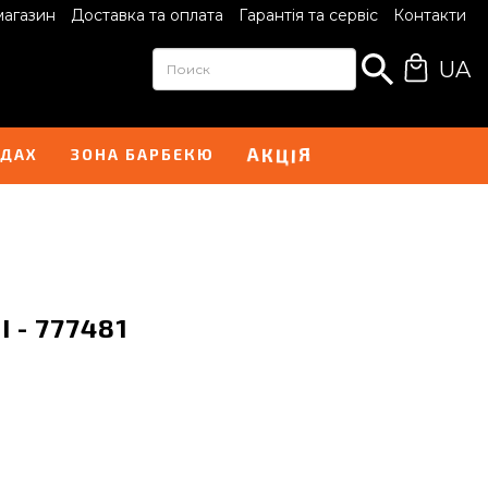
магазин
Доставка та оплата
Гарантія та сервіс
Контакти
UA
Ц
І
А
Я
К
НДАХ
ЗОНА БАРБЕКЮ
I - 777481