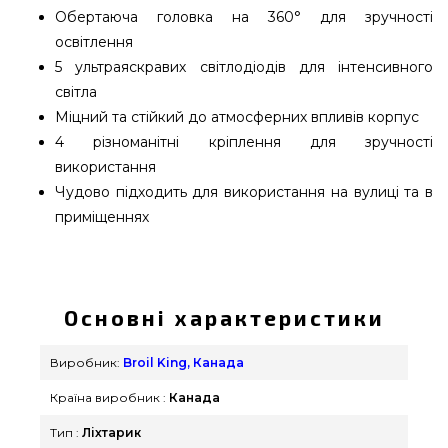
Обертаюча головка на 360° для зручності
освітлення
5 ультраяскравих світлодіодів для інтенсивного
світла
Міцний та стійкий до атмосферних впливів корпус
4 різноманітні кріплення для зручності
використання
Чудово підходить для використання на вулиці та в
приміщеннях
Універсальний LED ліхтарик - 50936 придбати
від найкращих брендів Broil King, Канада за
кращою вартістю всего 1 390 грн. в інтернет
Основні характеристики
каталозі брендових грилів GrillPoint. Погляньте і
замовте також Ліхтарики та підсвічування в
Виробник:
Broil King, Канада
каталозі інтернет магазину GrillPoint. Напишіть
Країна виробник :
Канада
нашим фахівцям на номер (098) 333-26-55 и мы
допоможемо знайти клієнтам регіонів: Маріуполь,
Тип :
Ліхтарик