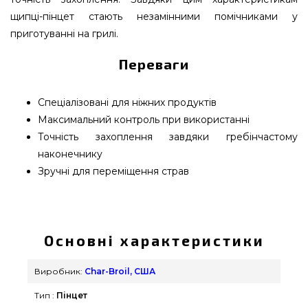
щипці-пінцет стають незамінними помічниками у
приготуванні на грилі.
Переваги
Спеціалізовані для ніжних продуктів
Максимальний контроль при використанні
Точність захоплення завдяки гребінчастому
наконечнику
Зручні для переміщення страв
Щипці-пінцет Char-Broil Tweezer - 8586712R06
підібрати і придбати від відомого виробника
Char-Broil, США за вигідною вартістю всего 750
Основні характеристики
грн. в онлайн каталозі грилів та барбекю Гриль
Поінт. Найкращі пропозиції на Інструменти в
Виробник:
Char-Broil, США
онлайн магазині grillpoint.com.ua Напишіть
Тип :
Пінцет
нашим експертам на будь-який номер 0(800)