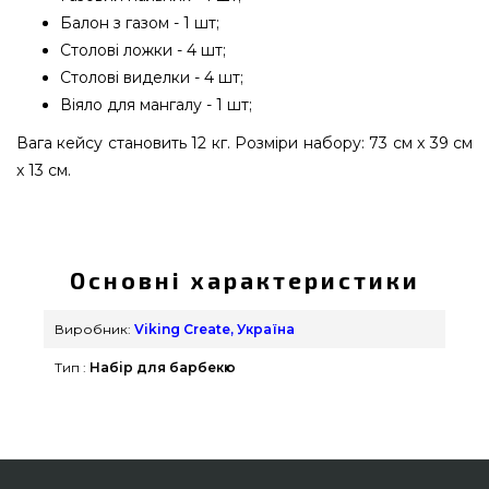
Балон з газом - 1 шт;
Столові ложки - 4 шт;
Столові виделки - 4 шт;
Віяло для мангалу - 1 шт;
Вага кейсу становить 12 кг. Розміри набору: 73 см x 39 см
x 13 см.
Подарунковий набір для мангалу в дерев'яному
кейсі Форсеті, 34 предмети - WC-004 вибрати та
купити від найкращих брендів Viking Create,
Основні характеристики
Україна за вигідною вартістю всего 7 990 грн. в
магазині грилів та мангалів Гриль Поінт. Погляньте
Виробник:
Viking Create, Україна
і замовте також Набори для барбекю в каталозі
Тип :
Набір для барбекю
grillpoint.com.ua Зателефонуйте нашим
консультантам по номеру (098) 333-26-55 и мы
оперативно доставимо мешканцям міст:
Миколаїв, Кам'янець-Подільський, Тернопіль