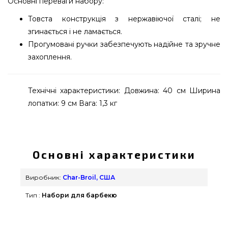
Основні переваги набору:
Товста конструкція з нержавіючої сталі; не
згинається і не ламається.
Прогумовані ручки забезпечують надійне та зручне
захоплення.
Технічні характеристики: Довжина: 40 см Ширина
лопатки: 9 см Вага: 1,3 кг
Преміальний набір з 3-х інструментів для гриля
Char-Broil Medallion - 1318187 замовити від
відомого бренду Char-Broil, США за вигідною
Основні характеристики
ціною всего 2 690 грн. в каталозі грилів та
мангалів grillpoint.com.ua Привабливі пропозиції
Виробник:
Char-Broil, США
на Набори для барбекю в інтернет каталозі
Тип :
Набори для барбекю
GrillPoint. Наберіть нашим продавцям по номеру
(044) 334-76-95 и мы допоможемо знайти
покупцям у містах: Хмельницький, Миколаїв,