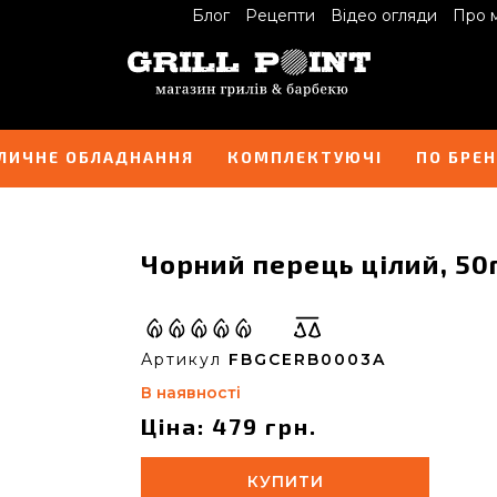
Блог
Рецепти
Відео огляди
Про 
ЛИЧНЕ ОБЛАДНАННЯ
КОМПЛЕКТУЮЧІ
ПО БРЕ
Чорний перець цілий, 50
Артикул
FBGCERB0003A
В наявності
Ціна: 479 грн.
КУПИТИ