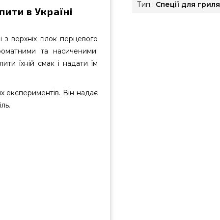
Тип :
Спеції для гриля
пити в Україні
 з верхніх гілок перцевого
ароматними та насиченими.
ити їхній смак і надати їм
х експериментів. Він надає
ль.
д надійного бренду за кращою