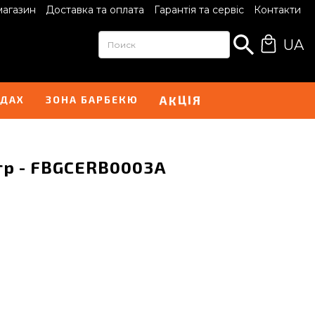
магазин
Доставка та оплата
Гарантія та сервіс
Контакти
UA
К
Ц
І
А
Я
НДАХ
ЗОНА БАРБЕКЮ
гр - FBGCERB0003A