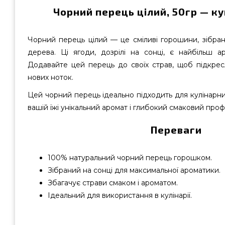
Чорний перець цілий, 50гр — ку
Чорний перець цілий — це сміливі горошини, зібрані
дерева. Ці ягоди, дозрілі на сонці, є найбільш 
Додавайте цей перець до своїх страв, щоб підкресл
нових ноток.
Цей чорний перець ідеально підходить для кулінарни
вашій їжі унікальний аромат і глибокий смаковий профі
Переваги
100% натуральний чорний перець горошком.
Зібраний на сонці для максимальної ароматики.
Збагачує страви смаком і ароматом.
Ідеальний для використання в кулінарії.
Чорний перець цілий, 50гр - FBGCERB0003A вибрати ві