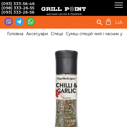
(093) 333-56-46
(098) 333-26-55
(093) 333-26-56
UA
Головна
Аксесуари
Спеції
Суміш спецій чилі і часник у м