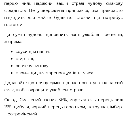
перцю чилі, надаючи вашій страві чудову смакову
складність. Це універсальна приправка, яка прекрасно
підходить для майже будь-якої страви, що потребує
гостроти.
Ця суміш чудово доповнить ваші улюблені рецепти,
зокрема:
соуси для пасти,
стир-фрі,
овочеву випічку,
маринади для морепродуктів та м'яса.
Додавайте цю пряну суміш під час приготування на свій
смак, щоб покращити улюблені страви!
Склад: Смажений часник 36%, морська сіль, перець чилі
15%, цибуля, чорний перець горошком, петрушка, імбир.
Неопромінений.
Суміш спецій чилі і часник у млині, 190г -