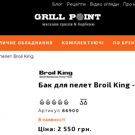
Блог
Рецепти
Відео огляди
Про 
ЛИЧНЕ ОБЛАДНАННЯ
КОМПЛЕКТУЮЧІ
ПО БРЕ
пелет Broil King
Бак для пелет Broil King 
Артикул
66900
В наявності
Ціна: 2 550 грн.