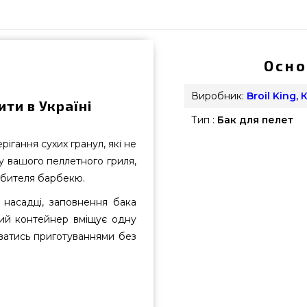
Осно
Виробник:
Broil King,
ити в Україні
Тип :
Бак для пелет
рігання сухих гранул, які не
у вашого пеллетного гриля,
юбителя барбекю.
 насадці, заповнення бака
ий контейнер вміщує одну
ватись приготуваннями без