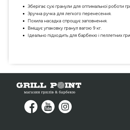
Зберігає сухі гранули для оптимальної роботи гр
Зручна ручка для легкого перенесення.
Похила насадка спрощує заповнення.
Вміщує упаковку гранул вагою 9 кг.
Ідеально підходить для барбекю і пеллетних гри
Бак для пелет Broil King - 66900 вибрати та замовити від
Канада за вигідною ціною всего 2 550 грн. в інтерн
GrillPoint. Дивитесь і замовляйте також Вугілля & Розп
grillpoint.com.ua Зателефонуйте нашим експертам н
допоможемо придбати мешканцям міст: Мелітополь, Іван