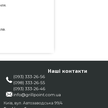
иля.
лів.
 надійного виробника Broil King,
ет каталозі брендових грилів
ал для гриля в онлайн магазині
а номер (098) 333-26-55 и мы
о-Франківськ, Рівне
Наші контакти
(093) 333-26-56
(098) 333-26-55
(093) 333-26-46
info@grillpoint.com.ua
Київ, вул. Автозаводська 99/4