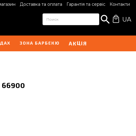
магазин
Доставка та оплата
Гарантія та сервіс
Контакти
UA
Ц
І
К
А
Я
НДАХ
ЗОНА БАРБЕКЮ
- 66900