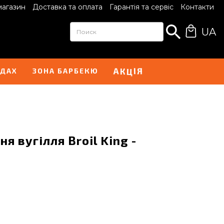
магазин
Доставка та оплата
Гарантія та сервіс
Контакти
UA
І
А
Я
К
Ц
НДАХ
ЗОНА БАРБЕКЮ
 вугілля Broil King -