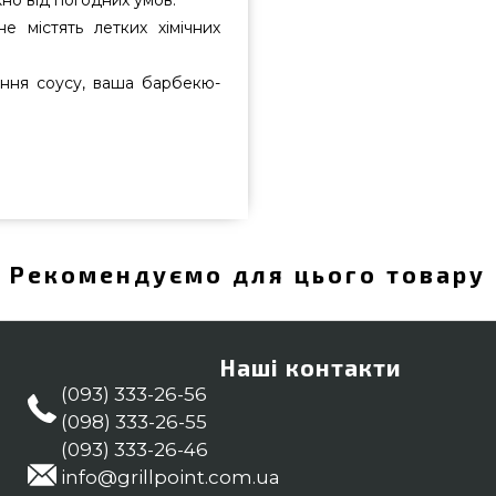
жно від погодних умов.
е містять летких хімічних
вання соусу, ваша барбекю-
511 підібрати і замовити від
істю всего 150 грн. в онлайн
а Вугілля & Розпал для гриля в
фахівцям на телефонний номер
Рекомендуємо для цього товару
омир, Чернігів, Нікополь
Наші контакти
(093) 333-26-56
(098) 333-26-55
(093) 333-26-46
info@grillpoint.com.ua