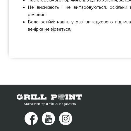
Час стабільного горіння від 5 до 10 хвилин, зале
Не висихають і не випаровуються, оскільки н
речовин.
Вологостійкі: навіть у разі випадкового підли
вечірка не зірветься.
Брикети для розпалювання вугілля Broil King - TCF5
найкращих брендів Broil King, Канада за кращою варт
каталозі грилів Гриль Поінт. Привабливі пропозиції н
каталозі Гриль Поінт. Напишіть прямо зараз нашим 
0(800) 337-275 и мы допоможемо купити покупцям у: Жит