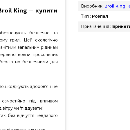
Виробник:
Broil King,
roil King — купити
Тип :
Розпал
Призначення :
Брикети
абезпечують безпечне та
му грилі. Цей екологічно
манітним запальним рідинам
деревної вовни, просочених
абсолютно безпечними для
пошкоджують здоров'я і не
 самостійно під впливом
вітру чи 'піддувати'.
ах, без відчуття невдалого