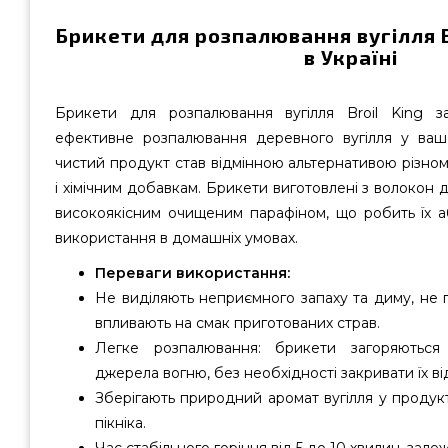
Брикети для розпалювання вугілля B
в Україні
Брикети для розпалювання вугілля Broil King з
ефективне розпалювання деревного вугілля у вашо
чистий продукт став відмінною альтернативою різно
і хімічним добавкам. Брикети виготовлені з волокон 
високоякісним очищеним парафіном, що робить їх 
використання в домашніх умовах.
Переваги використання:
Не виділяють неприємного запаху та диму, не 
впливають на смак приготованих страв.
Легке розпалювання: брикети загоряються
джерела вогню, без необхідності закривати їх від 
Зберігають природний аромат вугілля у продукт
пікніка.