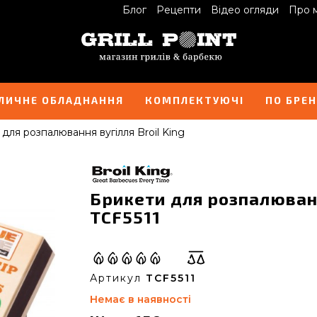
Блог
Рецепти
Відео огляди
Про 
ЛИЧНЕ ОБЛАДНАННЯ
КОМПЛЕКТУЮЧІ
ПО БРЕ
для розпалювання вугілля Broil King
Брикети для розпалювання
TCF5511
Артикул
TCF5511
Немає в наявності