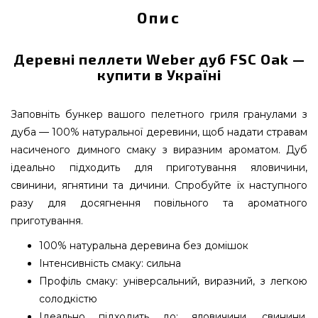
Опис
Деревні пеллети Weber дуб FSC Oak —
купити в Україні
Заповніть бункер вашого пелетного гриля гранулами з
дуба — 100% натуральної деревини, щоб надати стравам
насиченого димного смаку з виразним ароматом. Дуб
ідеально підходить для приготування яловичини,
свинини, ягнятини та дичини. Спробуйте їх наступного
разу для досягнення повільного та ароматного
приготування.
100% натуральна деревина без домішок
Інтенсивність смаку: сильна
Профіль смаку: універсальний, виразний, з легкою
солодкістю
Ідеально підходить до: яловичини, свинини,