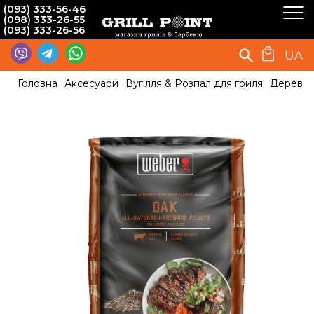
(093) 333-56-46
(098) 333-26-55
(093) 333-26-56
UA
Головна
Аксесуари
Вугілля & Розпал для гриля
Деревні