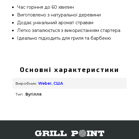
Час горіння до 60 хвилин
Виготовлено з натуральної деревини
Додає унікальний аромат стравам
Легко запалюється з використанням стартера
Ідеально підходить для гриля та барбекю
Деревне вугілля для гриля WEBER, 5кг - 17825
вибрати та придбати від надійного бренду
Weber, США за кращою ціною всего 1 029 грн. в
Основні характеристики
каталозі інтернет магазину грилів та мангалів
Гриль Поінт. Привабливі пропозиції на Вугілля &
Виробник:
Weber, США
Розпал для гриля в каталозі магазину
Тип :
Вугілля
grillpoint.com.ua Наберіть нашим працівникам по
номеру (098) 333-26-55 и мы запропонуємо Вам
покупцям у: Вінниця, Кропивницький, Тернопіль