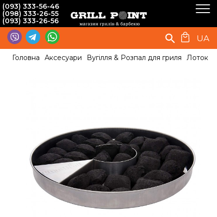
(093) 333-56-46
(098) 333-26-55
(093) 333-26-56
UA
Головна
Аксесуари
Вугілля & Розпал для гриля
Лоток дл