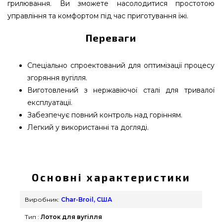
грилювання. Ви зможете насолодитися простотою
управління та комфортом під час приготування їжі.
Переваги
Спеціально спроектований для оптимізації процесу
згоряння вугілля.
Виготовлений з нержавіючої сталі для тривалої
експлуатації.
Забезпечує повний контроль над горінням.
Легкий у використанні та догляді.
Лоток для вугілля Char-Broil - 4257959 вибрати та
купити від надійного бренду Char-Broil, США за
актуальною вартістю всего 1 290 грн. в онлайн
Основні характеристики
магазині грилів GrillPoint. Погляньте і купіть також
Вугілля & Розпал для гриля в інтернет каталозі
Виробник:
Char-Broil, США
grillpoint.com.ua Напишіть нашим менеджерам
Тип :
Лоток для вугілля
на номер (044) 334-76-95 и мы допоможемо