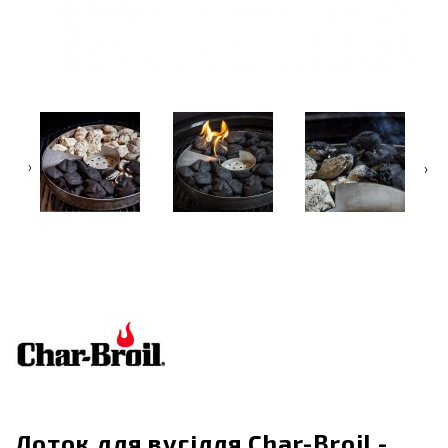
‹
›
Лоток для вугілля Char-Broil -