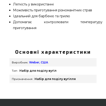
Легкість у використанні
Можливість приготування різноманітних страв
Ідеальний для барбекю та грилю
Допомагає контролювати температуру
приготування
Набір для поділу вугілля Weber - 7402 вибрати та
придбати від популярного виробника Weber,
США за кращою ціною всего 628 грн. в онлайн
Основні характеристики
магазині грилів та аксесуарів grillpoint.com.ua
Вигідні пропозиції на Вугілля & Розпал для гриля
Виробник:
Weber, США
в інтернет магазині Гриль Поінт. Зателефонуйте
Тип :
Набір для поділу вугіл
прямо зараз нашим менеджерам на телефонний
номер (098) 333-26-55 и мы допоможемо
Призначення :
Набір для поділу вугілля
придбати мешканцям міст: Чернівці, Кам'янець-
Подільський, Харків