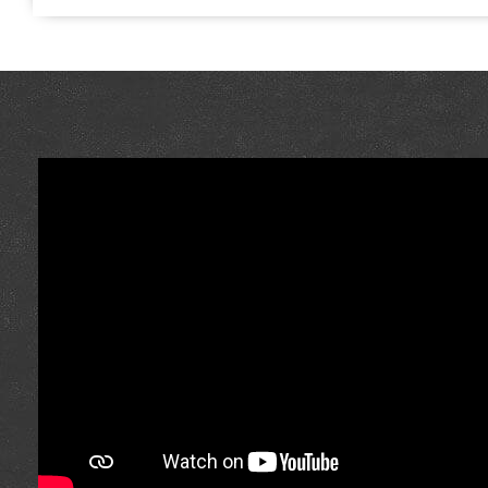
інтернет магазині грилів та аксесуарів Гриль Поінт. При
Розпал для гриля в онлайн каталозі grillpoint.com.u
телефонним номером (098) 333-26-55 и мы допоможемо 
Дніпродзержинськ, Дніпропетровськ, Бердянськ