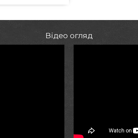
вабливі пропозиції на Вугілля &
a Напишіть нашим продавцям за
вибрати клієнтам у регіонах:
Відео огляд