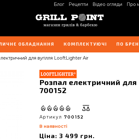
Блог
Рецепти
Відео огляди
Про 
ЛИЧНЕ ОБЛАДНАННЯ
КОМПЛЕКТУЮЧІ
ПО БРЕ
лектричний для вугілля LooftLighter Air
Розпал електричний для в
700152
Артикул
700152
В наявності
Ціна: 3 499 грн.