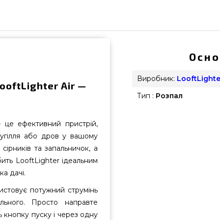
Осно
Виробник:
LooftLight
oftLighter Air —
Тип :
Розпал
— це ефективний пристрій,
угілля або дров у вашому
сірників та запальничок, а
бить LooftLighter ідеальним
а дачі.
ристовує потужний струмінь
ального. Просто направте
ь кнопку пуску і через одну