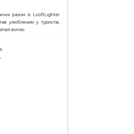
ичок разом із LooftLighter
тав улюбленим у туристів,
зпалі вогню.
я.
.
700152 вибрати та купити від
ною ціною всего 3 499 грн. в