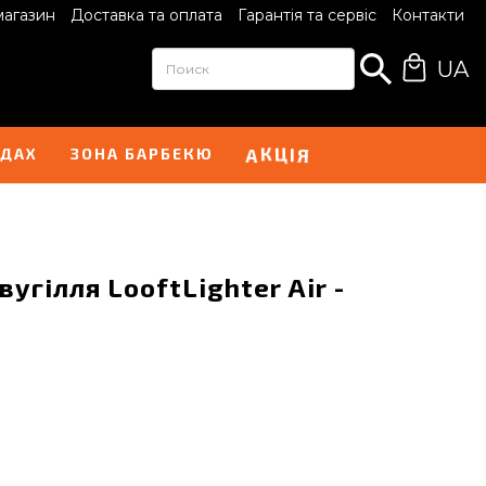
магазин
Доставка та оплата
Гарантія та сервіс
Контакти
UA
Ц
І
А
Я
К
НДАХ
ЗОНА БАРБЕКЮ
угілля LooftLighter Air -