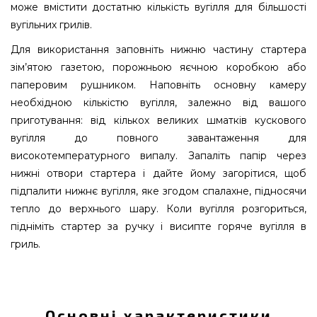
може вмістити достатню кількість вугілля для більшості
вугільних грилів.
Для використання заповніть нижню частину стартера
зім’ятою газетою, порожньою яєчною коробкою або
паперовим рушником. Наповніть основну камеру
необхідною кількістю вугілля, залежно від вашого
приготування: від кількох великих шматків кускового
вугілля до повного завантаження для
високотемпературного випалу. Запаліть папір через
нижні отвори стартера і дайте йому загорітися, щоб
підпалити нижнє вугілля, яке згодом спалахне, підносячи
тепло до верхнього шару. Коли вугілля розгориться,
підніміть стартер за ручку і висипте горяче вугілля в
гриль.
Стартер для розпалювання вугілля Napoleon
Premium - 67802 вибрати та замовити від
кращого виробника Napoleon, Канада за
Основні характеристики