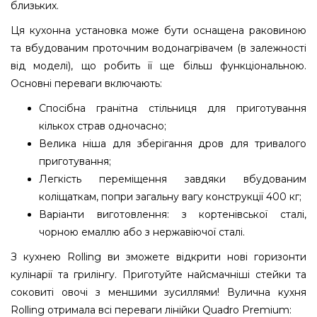
близьких.
Ця кухонна установка може бути оснащена раковиною
та вбудованим проточним водонагрівачем (в залежності
від моделі), що робить її ще більш функціональною.
Основні переваги включають:
Спосібна гранітна стільниця для приготування
кількох страв одночасно;
Велика ніша для зберігання дров для тривалого
приготування;
Легкість переміщення завдяки вбудованим
коліщаткам, попри загальну вагу конструкції 400 кг;
Варіанти виготовлення: з кортенівської сталі,
чорною емаллю або з нержавіючої сталі.
З кухнею Rolling ви зможете відкрити нові горизонти
кулінарії та грилінгу. Приготуйте найсмачніші стейки та
соковиті овочі з меншими зусиллями! Вулична кухня
Rolling отримала всі переваги лінійки Quadro Premium: