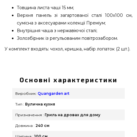
Товщина листа чаші 15 мм;
Верхня панель зі загартованої сталі 100x100 см,
сумісна з аксесуарами колекції Преміум;
Внутрішня чаша з нержавіючої сталі;
Золозбірник із регульованим повітрозабором.
У комплект входять: чохол, кришка, набір лопаток (2 шт.).
Вулична кухня Quan Quadro Rolling Corten з
мийкою - 1001046 вибрати від найкращих
брендів Quangarden art за виправданою ціною
Основні характеристики
всего 529 900 грн. в магазині грилів та барбекю
Гриль Поінт. Привабливі пропозиції на Грилі на
Виробник:
Quangarden art
дровах в каталозі інтернет магазину
Тип :
Вулична кухня
grillpoint.com.ua Напишіть нашим фахівцям по
номеру (098) 333-26-55 и мы допоможемо
Призначення :
Гриль на дровах для дому
вибрати покупцям у містах: Кременчук, Біла
Довжина :
240 см
Церква, Суми
Ширина :
100 см