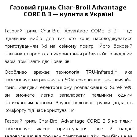
Газовий гриль Char-Broil Advantage
CORE B 3 — купити в Україні
Газовий гриль Char-Broil Advantage CORE B 3 — це
ідеальний вибір для тих, хто хоче насолоджуватися
приготуванням їжі на свіжому повітрі. Його боковий
пальник та простота використання роблять його чудовим
варіантом навіть для новачків.
Особливо вражає технологія TRU-Infrared™, яка
забезпечує нагрівання на 50% соковитіше, ніж звичайні
грилі. Завдяки електронному розпалюванню SureFire®,
ви зможете легко запалювати пальники одним
натисканням кнопки. Зручні ізольовані ручки додають
комфорту під час користування.
Газовий гриль Char-Broil Advantage CORE B 3 не тільки
забезпечує якісне приготування, але й надає
задоволення від процесу приготування їжі, тим більше за