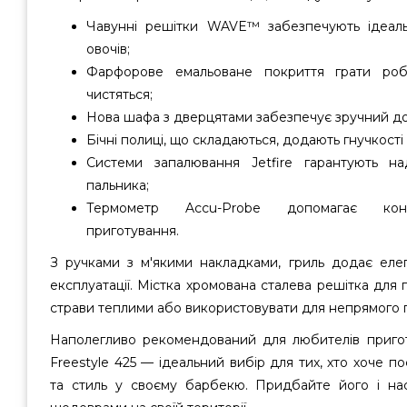
Чавунні решітки WAVE™ забезпечують ідеаль
овочів;
Фарфорове емальоване покриття грати роб
чистяться;
Нова шафа з дверцятами забезпечує зручний до
Бічні полиці, що складаються, додають гнучкості 
Системи запалювання Jetfire гарантують н
пальника;
Термометр Accu-Probe допомагає конт
приготування.
З ручками з м'якими накладками, гриль додає еле
експлуатації. Містка хромована сталева решітка для п
страви теплими або використовувати для непрямого 
Наполегливо рекомендований для любителів пригот
Freestyle 425 — ідеальний вибір для тих, хто хоче по
та стиль у своєму барбекю. Придбайте його і на