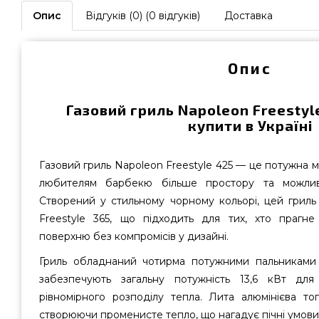
Опис
Відгуків (0) (0 відгуків)
Доставка
Опис
Газовий гриль Napoleon Freestyl
купити в Україні
Газовий гриль Napoleon Freestyle 425 — це потужна м
любителям барбекю більше простору та можлив
Створений у стильному чорному кольорі, цей грил
Freestyle 365, що підходить для тих, хто праг
поверхню без компромісів у дизайні.
Гриль обладнаний чотирма потужними пальниками з
забезпечують загальну потужність 13,6 кВт для
рівномірного розподілу тепла. Лита алюмінієва т
створюючи променисте тепло, що нагадує пічні умови