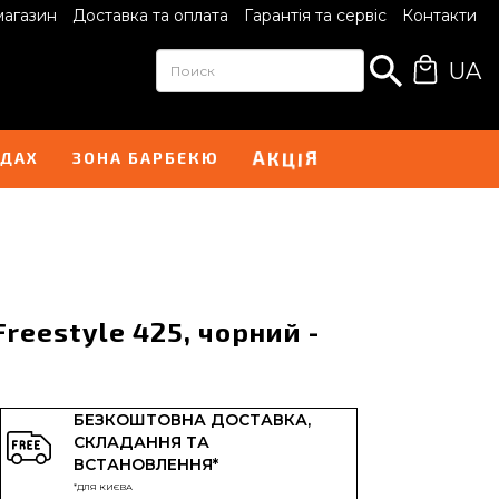
магазин
Доставка та оплата
Гарантія та сервіс
Контакти
UA
К
Ц
А
Я
І
НДАХ
ЗОНА БАРБЕКЮ
reestyle 425, чорний -
БЕЗКОШТОВНА ДОСТАВКА,
СКЛАДАННЯ ТА
ВСТАНОВЛЕННЯ*
*ДЛЯ КИЄВА