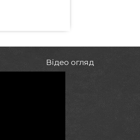
K-1-UA вибрати та придбати від
 всего 44 490 грн. в інтернет
зові грилі в каталозі магазину
м на телефонний номер 0(800)
ця, Нікополь, Дніпропетровськ
Відео огляд