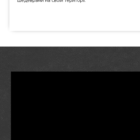
шедеврами на своїй території.
Газовый гриль Napoleon Freestyle 425, чорний - F425DP
відомого бренду Napoleon, Канада за доступною ціною
магазині грилів GrillPoint. Найкращі пропозиції на Га
Гриль Поінт. Напишіть прямо зараз нашим працівника
337-275 и мы допоможемо вибрати покупцям міст: Вінни