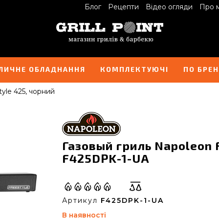
Блог
Рецепти
Відео огляди
Про 
ЛИЧНЕ ОБЛАДНАННЯ
КОМПЛЕКТУЮЧІ
ПО БРЕ
yle 425, чорний
Газовый гриль Napoleon F
F425DPK-1-UA
Артикул
F425DPK-1-UA
В наявності