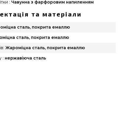
тки :
Чавунна з фарфоровим напиленням
ектація та матеріали
оміцна сталь, покрита емаллю
міцна сталь, покрита емаллю
в:
Жароміцна сталь, покрита емаллю
 :
нержавіюча сталь