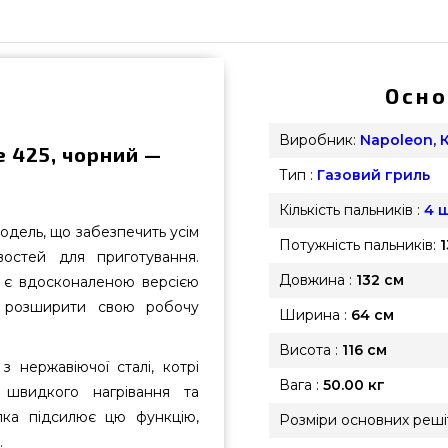
Осно
Виробник:
Napoleon, 
e 425, чорний —
Тип :
Газовий гриль
Кількість пальників :
4 ш
одель, що забезпечить усім
Потужність пальників:
1
остей для приготування.
Довжина :
132 см
ь є вдосконаленою версією
не розширити свою робочу
Ширина :
64 см
Висота :
116 см
 нержавіючої сталі, котрі
Вага :
50.00 кг
 швидкого нагрівання та
опка підсилює цю функцію,
Розміри основних решіт
.