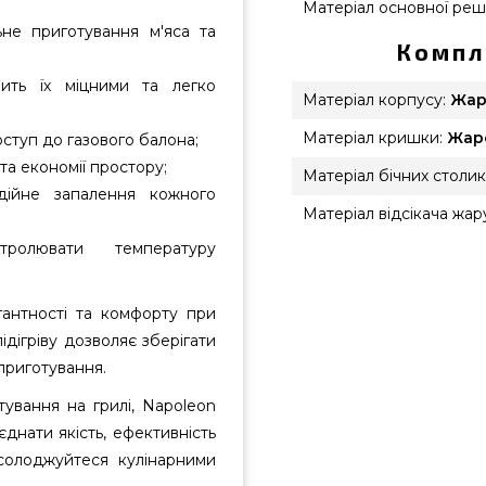
Матеріал основної реші
не приготування м'яса та
Компл
ить їх міцними та легко
Матеріал корпусу:
Жар
Матеріал кришки:
Жаро
ступ до газового балона;
та економії простору;
Матеріал бічних столикі
адійне запалення кожного
Матеріал відсікача жару
ролювати температуру
гантності та комфорту при
ідігріву дозволяє зберігати
приготування.
ування на грилі, Napoleon
єднати якість, ефективність
солоджуйтеся кулінарними