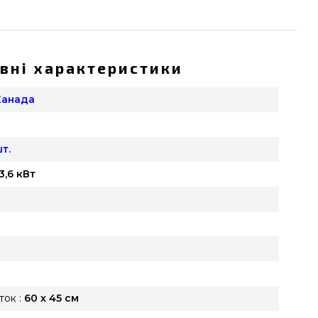
вні характеристики
Канада
т.
3,6 кВт
ок :
60 х 45 см