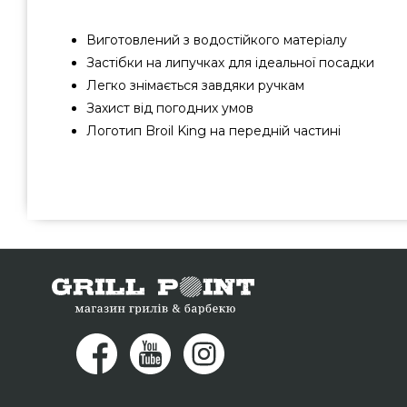
Виготовлений з водостійкого матеріалу
Застібки на липучках для ідеальної посадки
Легко знімається завдяки ручкам
Захист від погодних умов
Логотип Broil King на передній частині
Чохол для пеллетного гриля Broil King Crown Pellet 500 
популярного виробника Broil King, Канада за вигідною ц
магазині грилів та мангалів GrillPoint. Привабливі п
каталозі GrillPoint. Наберіть нашим працівникам за те
95 и мы запропонуємо Вам жителям регіонів: Павлоград