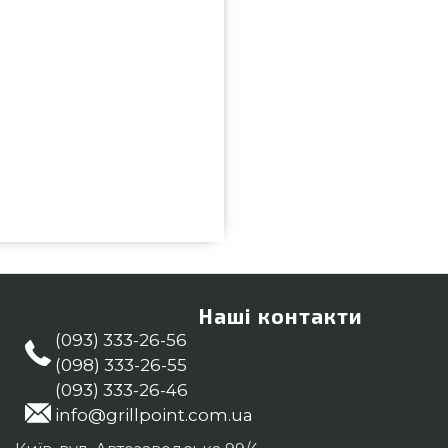
- 67066 вибрати та замовити від
іною всего 5 090 грн. в онлайн
ропозиції на Чохли для гриля в
лефонним номером (044) 334-76-
, Житомир, Львів
Наші контакти
(093) 333-26-56
(098) 333-26-55
(093) 333-26-46
info@grillpoint.com.ua