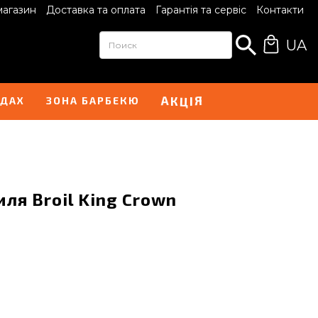
магазин
Доставка та оплата
Гарантія та сервіс
Контакти
UA
А
Я
К
І
Ц
НДАХ
ЗОНА БАРБЕКЮ
ля Broil King Crown