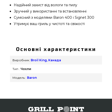
Надійний захист від вологи та пилу
Зручний у використанні та встановленні
Сумісний з моделями Baron 400 і Signet 300
Утримує ваш гриль у чистоті та свіжості
Чохол Select для грилів Broil King Baron 400,
Signet 300 - 67487 вибрати від відомого
виробника Broil King, Канада за виправданою
Основні характеристики
вартістю всего 5 290 грн. в інтернет магазині
грилів та аксесуарів grillpoint.com.ua Погляньте і
Виробник:
Broil King, Канада
купіть також Чохли для гриля в магазині
Тип :
Чохли
grillpoint.com.ua Наберіть прямо зараз нашим
менеджерам по номеру (044) 334-76-95 и мы
Модель :
Baron
оперативно доставимо покупцям у регіонах:
Миколаїв, Бердянськ, Запоріжжя