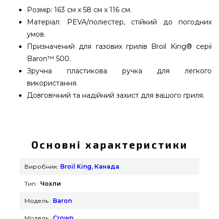
Розмір: 163 см х 58 см х 116 см.
Матеріал: PEVA/поліестер, стійкий до погодних
умов.
Призначений для газових грилів Broil King® серії
Baron™ 500.
Зручна пластиковa ручка для легкого
використання.
Довговічний та надійний захист для вашого гриля.
Чохол Select для грилів Broil King Baron 500,
Crown 400 - 67488 підібрати від відомого
виробника Broil King, Канада за доступною
Основні характеристики
ціною всего 5 790 грн. в каталозі інтернет
магазину грилів та барбекю Гриль Поінт. Кращі
Виробник:
Broil King, Канада
пропозиції на Чохли для гриля в каталозі
Тип :
Чохли
інтернет магазину Гриль Поінт. Зателефонуйте
нашим працівникам на номер 0(800) 337-275 и
Модель :
Baron
мы допоможемо підібрати клієнтам у регіонах:
Модель :
Crown