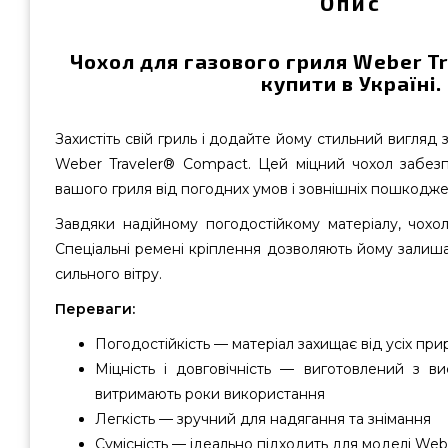
Опис
Чохол для газового гриля Weber T
купити в Україні.
Захистіть свій гриль і додайте йому стильний вигляд 
Weber Traveler® Compact. Цей міцний чохол забез
вашого гриля від погодних умов і зовнішніх пошкодже
Завдяки надійному погодостійкому матеріалу, чохол
Спеціальні ремені кріплення дозволяють йому залишат
сильного вітру.
Переваги:
Погодостійкість — матеріал захищає від усіх пр
Міцність і довговічність — виготовлений з ви
витримають роки використання
Легкість — зручний для надягання та знімання
Сумісність — ідеально підходить для моделі Web