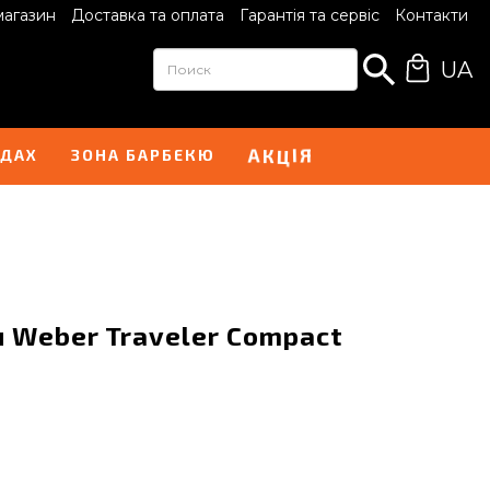
магазин
Доставка та оплата
Гарантія та сервіс
Контакти
UA
А
Я
К
Ц
І
НДАХ
ЗОНА БАРБЕКЮ
я Weber Traveler Compact