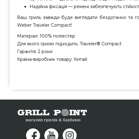
Надійна фіксація — ремені забезпечують стійкіст
Ваш гриль завжди буде виглядати бездоганно та г
Weber Traveler Compact!
Матеріал: 100% поліестер
Для якого грилю підходить: Traveler® Compact
Гарантія: 2 роки
Країна-виробник товару: Китай
Чохол для газового гриля Weber Traveler Compact -
бренду Weber, США за кращою ціною всего 3 899 грн. в
Поінт. Привабливі пропозиції на Чохли для гриля в мага
прямо зараз нашим фахівцям на номер (098) 333-26
регіонів: Рівне, Ужгород, Харків