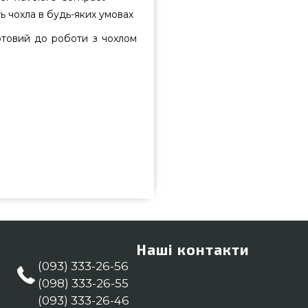
ь чохла в будь-яких умовах
отовий до роботи з чохлом
 3400280 купити від відомого
 онлайн магазині грилів Гриль
зині grillpoint.com.ua Наберіть
-55 и мы доставимо клієнтам
Наші контакти
(093) 333-26-56
(098) 333-26-55
(093) 333-26-46