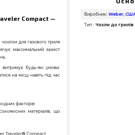
Осно
Виробник:
Weber, СШ
raveler Compact —
Тип :
Чохли до грилів
з чохлом для газового гриля
печує максимальний захист
нь.
 витримує будь-які умови.
ися на місці навіть під час
иродних факторів
сокоякісних матеріалів, що
er Traveler® Compact