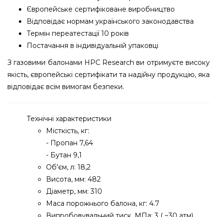
Європейське сертифіковане виробництво
Відповідає нормам українського законодавства
Термін переатестації 10 років
Постачання в індивідуальній упаковці
З газовими балонами HPC Research ви отримуєте високу
якість, європейські сертифікати та надійну продукцію, яка
відповідає всім вимогам безпеки.
Технічні характеристики
Місткість, кг:
- Пропан 7,64
- Бутан 9,1
Об'єм, л: 18,2
Висота, мм: 482
Діаметр, мм: 310
Маса порожнього балона, кг: 4.7
Випробовувальний тиск, МПа: 3 ( ~30 атм)