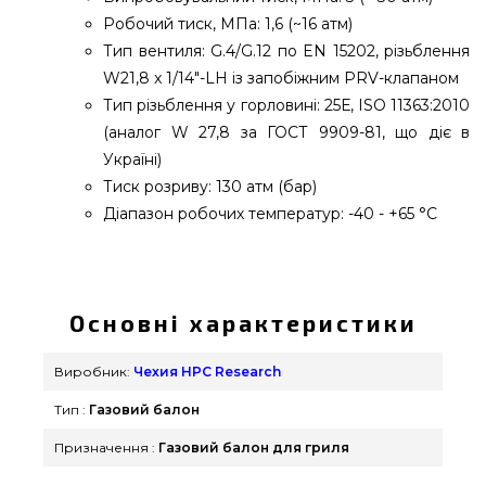
Робочий тиск, МПа: 1,6 (~16 атм)
Тип вентиля: G.4/G.12 по EN 15202, різьблення
W21,8 x 1/14"-LH із запобіжним PRV-клапаном
Тип різьблення у горловині: 25Е, ISO 11363:2010
(аналог W 27,8 за ГОСТ 9909-81, що діє в
Україні)
Тиск розриву: 130 атм (бар)
Діапазон робочих температур: -40 - +65 °C
Композитний газовий балон HPCR-G.4, 18,2 л -
9666 підібрати і замовити від відомого
виробника Чехия HPC Research за нормальною
Основні характеристики
вартістю всего 6 970 грн. в каталозі грилів
GrillPoint. Найкращі пропозиції на Газові балоні в
Виробник:
Чехия HPC Research
магазині Гриль Поінт. Зателефонуйте нашим
Тип :
Газовий балон
консультантам на будь-який номер (098) 333-26-
55 и мы привеземо які проживають у регіонах:
Призначення :
Газовий балон для гриля
Херсон, Чернігів, Одеса