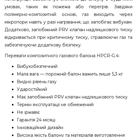
умовах, таких як пожежа або перегрів. Завдяки
полімерно-композитній основі, газ виходить через
мікропори навіть у разі нагрівання, що запобігає вибухам.
Додатково, запобіжний PRV клапан надлишкового тиску
відкривається при критичному тиску, стравлюючи газ та
забезпечуючи додаткову безпеку.
Переваги композитного газового балона HPCR-G.4:
Вибухобезпечний
Мала вага — порожній балон важить лише 5,3 кг
Видно рівень газу
Ударостійкий
Має запобіжний PRV клапан надлишкового тиску
Термін експлуатації не обмежений
Не іржавіє
Гарантія 24 місяці
Інноваційний дизайн
Висока якість балону та матеріалів виготовлення