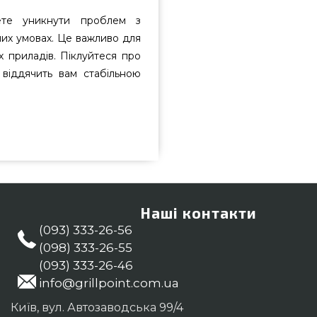
ете уникнути проблем з
них умовах. Це важливо для
 приладів. Піклуйтеся про
 віддячить вам стабільною
12,5 л - 1001076 замовити від
 всего 1 330 грн. в інтернет
пропозиції на Газові балоні в
нуйте нашим продавцям на номер
регіонах: Павлоград, Вінниця,
Наші контакти
(093) 333-26-56
(098) 333-26-55
(093) 333-26-46
info@grillpoint.com.ua
Київ, вул. Автозаводська 99/4