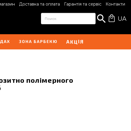
магазин
Доставка та оплата
Гарантія та сервіс
Контакти
UA
І
А
Я
К
Ц
НДАХ
ЗОНА БАРБЕКЮ
озитно полімерного
6