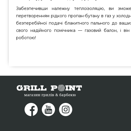
Забезпечивши належну теплоізоляцію, ви змож
перетворенням рідкого пропан-бутану в газ у холод
безперебійної подачі блакитного пального до ваших
свого надійного помічника — газовий балон, і він
роботою!
Чохол для газового композитно полімерного балона на 
відомого бренду Ragasco, Норвегия за кращою ціною
магазині грилів та барбекю Гриль Поінт. Привабливі 
каталозі інтернет магазину grillpoint.com.ua Зателефо
(098) 333-26-55 и мы допоможемо замовити покупцям у 
Черкаси