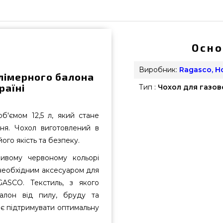
Осно
Виробник:
Ragasco, Н
лімерного балона
раїні
Тип :
Чохол для газов
б'ємом 12,5 л, який стане
ня. Чохол виготовлений в
ого якість та безпеку.
ливому червоному кольорі
є необхідним аксесуаром для
ASCO. Текстиль, з якого
алон від пилу, бруду та
є підтримувати оптимальну