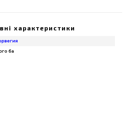
вні характеристики
орвегия
ого ба