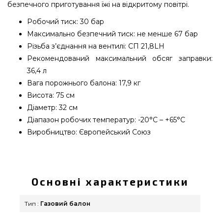
безпечного приготування їжі на відкритому повітрі.
Робочий тиск: 30 бар
Максимально безпечний тиск: не менше 67 бар
Різьба з’єднання на вентилі: СП 21,8LH
Рекомендований максимальний обсяг заправки:
36,4 л
Вага порожнього балона: 17,9 кг
Висота: 75 см
Діаметр: 32 см
Діапазон робочих температур: -20°C – +65°C
Виробництво: Європейський Союз
Газовий балон для барбекю GUTGAS 45,5 л -
GATR4522 вибрати та придбати від популярного
бренду за вигідною вартістю всего 7 490 грн. в
Основні характеристики
інтернет каталозі грилів та аксесуарів
grillpoint.com.ua Погляньте і замовте також Газові
Тип :
Газовий балон
балоні в онлайн каталозі grillpoint.com.ua