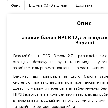
Опис
Відгуків (0) (0 відгуків)
Доставка
Опис
Газовий балон HPCR 12,7 л із відс
Україні
Газовий балон HPCR об'ємом 12,7 літра з відсікачем є
хто цінує безпеку та зручність. Ця модель уком
запобігає надмірному заповненню, та має можливість е
Важливо, що приправлення цього балона забез
системою, яка закриває вентиль після досягнення н
дозволяє уникнути переповнень, забезпечуючи без
HPCR виготовлені з композитних матеріалів, що роби
в порівнянні з традиційними металевими аналогами. 
та надійно зберігають зріджений газ.