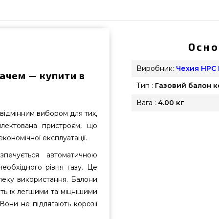
Осно
Виробник:
Чехия HPC 
ікачем — купити в
Тип :
Газовий балон 
Вага :
4.00 кг
 відмінним вибором для тих,
плектована пристроєм, що
кономічної експлуатації.
печується автоматичною
еобхідного рівня газу. Це
пеку використання. Балони
ть їх легшими та міцнішими
Вони не підлягають корозії