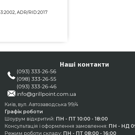
9-3:2002, ADR/RID:2017
35 вибрати та замовити від
ю вартістю всего 8 570 грн. в
иві пропозиції на Газові балоні
фахівцям на телефонний номер
стах: Кам'янець-Подільський,
Наші контакти
(093) 333-26-56
(098) 333-26-55
(093) 333-26-46
info@grillpoint.com.ua
Київ, вул. Автозаводська 99/4
Графік роботи
Шоурум відкритий:
ПН - ПТ 10:00 - 18:00
Консультація і оформлення замовлення:
ПН - НД 09
Режим роботи складу:
ПН - ПТ 08:00 - 16:00