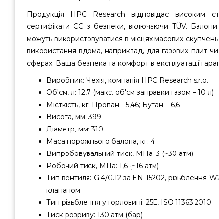
Продукція HPC Research відповідає високим ста
сертифікати ЄС з безпеки, включаючи TÜV. Балони с
можуть використовуватися в місцях масових скупчень
використання вдома, наприклад, для газових плит чи о
сферах. Ваша безпека та комфорт в експлуатації гаран
Виробник: Чехія, компанія HPC Research s.r.o.
Об'єм, л: 12,7 (макс. об'єм заправки газом – 10 л)
Місткість, кг: Пропан - 5,46; Бутан – 6,6
Висота, мм: 399
Діаметр, мм: 310
Маса порожнього балона, кг: 4
Випробовувальний тиск, МПа: 3 (~30 атм)
Робочий тиск, МПа: 1,6 (~16 атм)
Тип вентиля: G.4/G.12 за EN 15202, різьблення W2
клапаном
Тип різьблення у горловині: 25Е, ISO 11363:2010
Тиск розриву: 130 атм (бар)