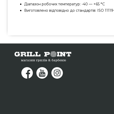
Діапазон робочих температур: -40 — +65 °C
Виготовлено відповідно до стандартів: ISO 1111
Газовий балон HPCR 12,7 л із відсікачем - PR086
популярного виробника Чехия HPC Research за доступно
онлайн каталозі грилів та мангалів Гриль Поінт. Привабл
в каталозі Гриль Поінт. Напишіть прямо зараз нашим 
(044) 334-76-95 и мы привеземо що проживають у мі
Херсон, Запоріжжя