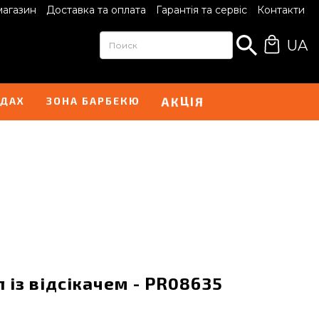
магазин
Доставка та оплата
Гарантія та сервіс
Контакти
UA
І
А
Я
К
Ц
НДАХ
ЗОНА БАРБЕКЮ
л із відсікачем - PR08635