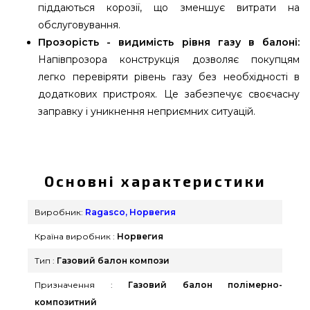
піддаються корозії, що зменшує витрати на
обслуговування.
Прозорість - видимість рівня газу в балоні:
Напівпрозора конструкція дозволяє покупцям
легко перевіряти рівень газу без необхідності в
додаткових пристроях. Це забезпечує своєчасну
заправку і уникнення неприємних ситуацій.
Газовий композитний балон HEXAGON
RAGASCO KLF 12,5 л - 10001 вибрати та придбати
від популярного виробника Ragasco, Норвегия
Основні характеристики
за актуальною ціною всего 5 899 грн. в онлайн
каталозі грилів GrillPoint. Дивитесь і замовляйте
Виробник:
Ragasco, Норвегия
також Газові балоні в каталозі магазину GrillPoint.
Країна виробник :
Норвегия
Наберіть нашим експертам на номер (098) 333-
26-55 и мы оперативно доставимо покупцям у
Тип :
Газовий балон компози
регіонах: Херсон, Івано-Франківськ, Одеса
Призначення :
Газовий балон полімерно-
композитний