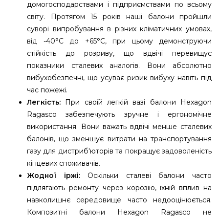
домогосподарствами і підприємствами по всьому
світу. Протягом 15 років наші балони пройшли
суворі випробування в різних кліматичних умовах,
від -40°С до +65°С, при цьому демонструючи
стійкість до розриву, що вдвічі перевищує
показники сталевих аналогів. Вони абсолютно
вибухобезпечні, що усуває ризик вибуху навіть під
час пожежі.
Легкість:
При своїй легкій вазі балони Hexagon
Ragasco забезпечують зручне і ергономічне
використання. Вони важать вдвічі менше сталевих
балонів, що зменшує витрати на транспортування
газу для дистриб'юторів та покращує задоволеність
кінцевих споживачів.
Жодної іржі:
Оскільки сталеві балони часто
підлягають ремонту через корозію, їхній вплив на
навколишнє середовище часто недооцінюється.
Композитні балони Hexagon Ragasco не