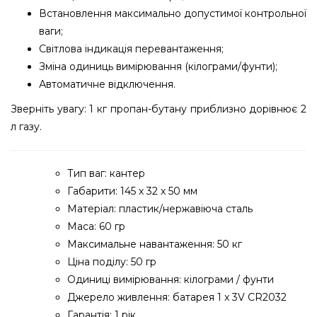
Встановлення максимально допустимої контрольної
ваги;
Світлова індикація перевантаження;
Зміна одиниць вимірювання (кілограми/фунти);
Автоматичне відключення.
Зверніть увагу: 1 кг пропан-бутану приблизно дорівнює 2
л газу.
Тип ваг: кантер
Габарити: 145 х 32 х 50 мм
Матеріал: пластик/нержавіюча сталь
Маса: 60 гр
Максимальне навантаження: 50 кг
Ціна поділу: 50 гр
Одиниці вимірювання: кілограми / фунти
Джерело живлення: батарея 1 x 3V CR2032
Гарантія: 1 рік