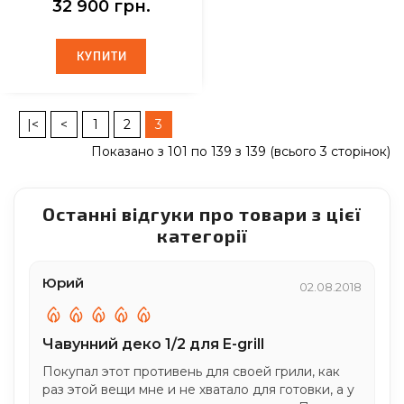
32 900 грн.
КУПИТИ
КУПИТИ
|<
<
1
2
3
Показано з 101 по 139 з 139 (всього 3 сторінок)
Останні відгуки про товари з цієї
категорії
Юрий
02.08.2018
Чавунний деко 1/2 для E-grill
Покупал этот противень для своей грили, как
раз этой вещи мне и не хватало для готовки, а у