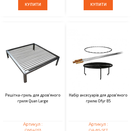
КУПИТИ
КУПИТИ
КУПИТИ
КУПИТИ
Решітка-гриль для дров'яного
Набір аксесуарів для дров'яного
гриля Quan Large
грилю Ofyr 85
Артикул :
Артикул :
QN94053
OA-85-SET