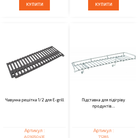
КУПИТИ
КУПИТИ
КУПИТИ
КУПИТИ
Чавунна решітка 1/2 для E-grill
Підставка для підігріву
продуктів…
Артикул :
Артикул :
A01615041E
71285