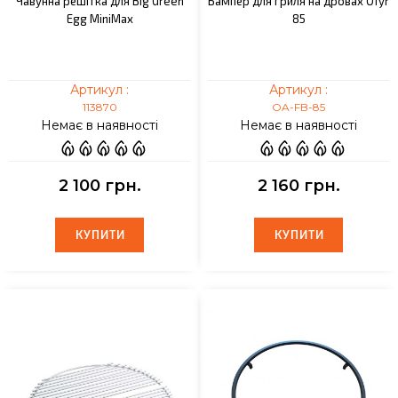
Чавунна решітка для Big Green
Бампер для гриля на дровах Ofyr
Egg MiniMax
85
Артикул :
Артикул :
113870
OA-FB-85
Немає в наявності
Немає в наявності
2 100 грн.
2 160 грн.
КУПИТИ
КУПИТИ
КУПИТИ
КУПИТИ