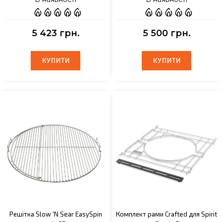
5 423 грн.
5 500 грн.
КУПИТИ
КУПИТИ
КУПИТИ
КУПИТИ
Решітка Slow 'N Sear EasySpin
Комплект рами Crafted для Spirit