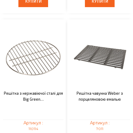
КУПИТИ
КУПИТИ
КУПИТИ
КУПИТИ
Решітка з нержавіючої сталі для
Решітка чавунна Weber з
Big Green…
порцеляновою емалью
Артикул :
Артикул :
110114
7011