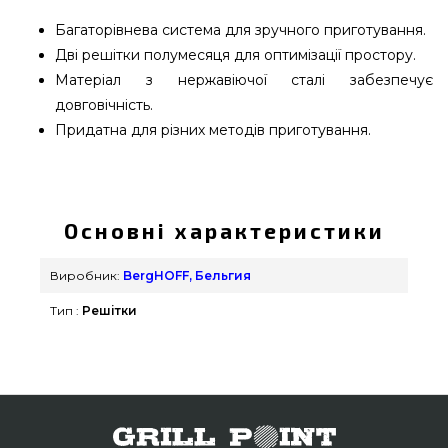
Багаторівнева система для зручного приготування.
Дві решітки полумесяця для оптимізації простору.
Матеріал з нержавіючої сталі забезпечує
довговічність.
Придатна для різних методів приготування.
Багаторівнева решітка для великого гриля
BergHOFF - 8500894 підібрати і купити від
відомого бренду BergHOFF, Бельгия за
Основні характеристики
виправданою ціною всего 7 700 грн. в онлайн
каталозі брендових грилів Гриль Поінт. Кращі
Виробник:
BergHOFF, Бельгия
пропозиції на Решітки в каталозі grillpoint.com.ua
Тип :
Решітки
Зателефонуйте нашим консультантам за
телефонним номером (044) 334-76-95 и мы
порадимо Вам що проживають у містах: Суми,
Мелітополь, Луцьк