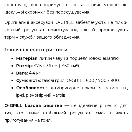
конструкції вона утримує тепло та сприяє утворенню
ідеальної скоринки без пересушування.
Оригінальні аксесуари O-GRILL забезпечують не тільки
кращий результат приготування, але й продовжують
термін служби вашого обладнання.
Технічні характеристики
Матеріал:
литий чавун з порцеляновою емаллю
Розмір:
47,5 × 36 см (1450 см²)
Вага:
4,4 кг
Сумісність:
газові грилі O-GRILL 600 / 700 / 900
Особливості:
антипригарне покриття, захист від
іржі, рівномірний нагрів
O-GRILL базова решітка
— це ідеальне рішення для
тих, хто цінує стабільний результат, смак і якість
приготування на грилі.