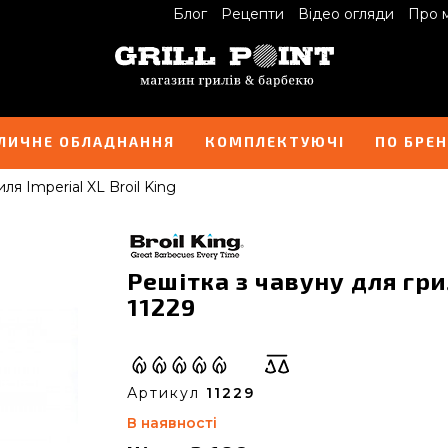
Блог
Рецепти
Відео огляди
Про 
ЛИЧНЕ ОБЛАДНАННЯ
КОМПЛЕКТУЮЧІ
ПО БРЕ
ля Imperial XL Broil King
Решітка з чавуну для грил
11229
Артикул
11229
В наявності