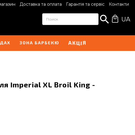
магазин
Доставка та оплата
Гарантія та сервіс
Контакти
UA
А
Я
К
Ц
І
НДАХ
ЗОНА БАРБЕКЮ
я Imperial XL Broil King -