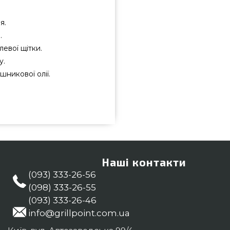
я.
.
евої щітки.
у.
никової олії.
1229 підібрати від популярного
 всего 3 190 грн. в магазині
на Решітки в каталозі інтернет
за телефонним номером 0(800)
ають у регіонах: Херсон,
Наші контакти
(093) 333-26-56
(098) 333-26-55
(093) 333-26-46
info@grillpoint.com.ua