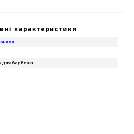
вні характеристики
 Канада
а для барбекю