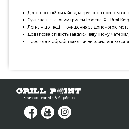
Двосторонній дизайн для зручності приготуванн
Сумісність з газовим грилем Imperial XL Broil King
Легка у догляді — очищення за допомогою метал
Додаткова стійкість завдяки чавунному матеріал
Простота в обробці завдяки використанню соняш
Решітка з чавуну для гриля Imperial XL Broil King - 1
виробника Broil King, Канада за виправданою ціною
брендових грилів grillpoint.com.ua Кращі пропозиції 
магазину GrillPoint. Зателефонуйте нашим фахівцям 
337-275 и мы допоможемо знайти які прожив
Дніпродзержинськ, Київ