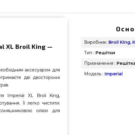
Осно
Виробник:
Broil King,
l XL Broil King —
Тип :
Решітки
Призначення :
Решітк
 необхідним аксесуаром для
Модель :
Imperial
отримаєте дві двосторонні
рав.
я Imperial XL Broil King,
тування. Її легко чистити:
 соняшниковою олією для