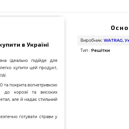
Осно
Виробник:
WATRAG, У
упити в Україні
Тип :
Решітки
вна ідеально підійде для
 легко купити цей продукт,
ді.
430 та покрита вогнетривкою
ть до корозії та високих
етал, але й надає стильний
безпечно готувати страви у