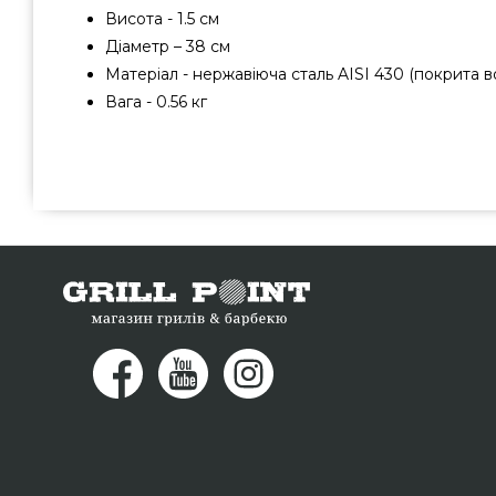
Висота - 1.5 см
Діаметр – 38 см
Матеріал - нержавіюча сталь AISI 430 (покрита
Вага - 0.56 кг
Підставка для казанка Watrag - 1001208 придбати в
Україна за вигідною ціною всего 1 210 грн. в онлайн
GrillPoint. Привабливі пропозиції на Решітки в інтернет
прямо зараз нашим менеджерам на номер (044) 334-76-
покупцям міст: Дніпродзержинськ, Ужгород, Маріуполь