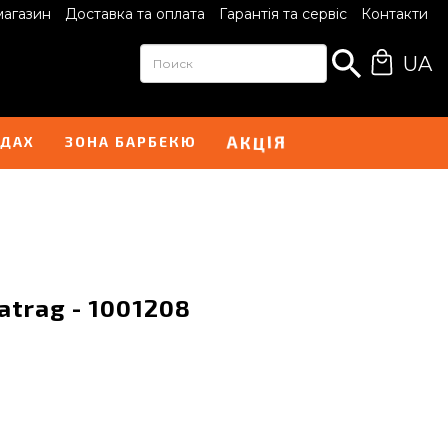
магазин
Доставка та оплата
Гарантія та сервіс
Контакти
UA
І
А
Я
К
Ц
НДАХ
ЗОНА БАРБЕКЮ
atrag - 1001208