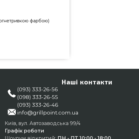
 вогнетривкою фарбою)
ід найкращих брендів WATRAG,
 магазині грилів та мангалів
 магазині Гриль Поінт. Напишіть
95 и мы оперативно доставимо
Наші контакти
(093) 333-26-56
(098) 333-26-55
(093) 333-26-46
info@grillpoint.com.ua
Київ, вул. Автозаводська 99/4
Графік роботи
Шоурум відкритий:
ПН - ПТ 10:00 - 18:00