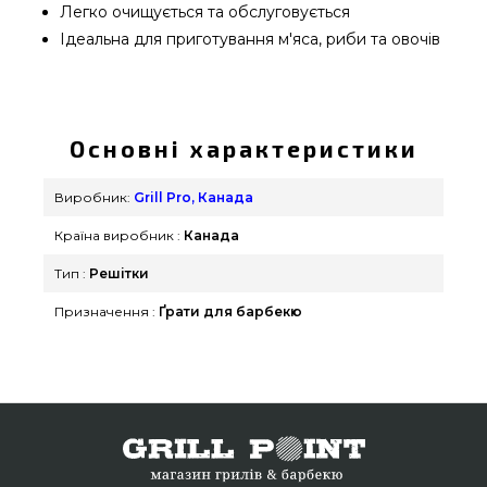
Легко очищується та обслуговується
Ідеальна для приготування м'яса, риби та овочів
Решітка універсальна розсувна з антипригарним
покриттям Grill Pro - 50335 вибрати та придбати
від популярного бренду Grill Pro, Канада за
Основні характеристики
актуальною ціною всего 2 300 грн. в магазині
грилів grillpoint.com.ua Найкращі пропозиції на
Виробник:
Grill Pro, Канада
Решітки в інтернет каталозі grillpoint.com.ua
Країна виробник :
Канада
Напишіть прямо зараз нашим консультантам на
номер (098) 333-26-55 и мы допоможемо купити
Тип :
Решітки
покупцям у регіонах: Ужгород, Луцьк, Нікополь
Призначення :
Ґрати для барбекю