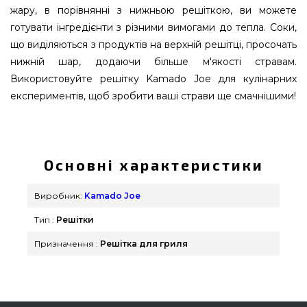
жару, в порівнянні з нижньою решіткою, ви можете
готувати інгредієнти з різними вимогами до тепла. Соки,
що виділяються з продуктів на верхній решітці, просочать
нижній шар, додаючи більше м'якості стравам.
Використовуйте решітку Kamado Joe для кулінарних
експериментів, щоб зробити ваші страви ще смачнішими!
Решітка - другий рівень для гриля Kamado Joe
Classic - KJ-SCS підібрати і замовити від
популярного бренду Kamado Joe за кращою
Основні характеристики
вартістю всего 3 790 грн. в онлайн магазині
грилів та мангалів grillpoint.com.ua Привабливі
Виробник:
Kamado Joe
пропозиції на Решітки в каталозі інтернет
Тип :
Решітки
магазину Гриль Поінт. Наберіть нашим
працівникам на номер (044) 334-76-95 и мы
Призначення :
Решітка для гриля
допоможемо замовити клієнтам у регіонах:
Луцьк, Київ, Дніпропетровськ