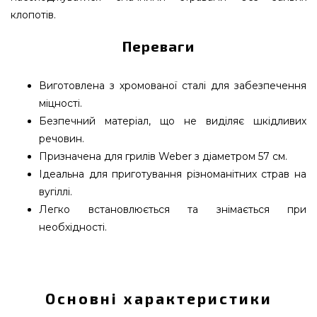
клопотів.
Переваги
Виготовлена з хромованої сталі для забезпечення
міцності.
Безпечний матеріал, що не виділяє шкідливих
речовин.
Призначена для грилів Weber з діаметром 57 см.
Ідеальна для приготування різноманітних страв на
вугіллі.
Легко встановлюється та знімається при
необхідності.
Решітка (нижня частина для вугілля) для
вугільних грилей Weber 57 см - 7441 вибрати та
купити від кращого виробника Weber, США за
Основні характеристики
виправданою ціною всего 2 579 грн. в магазині