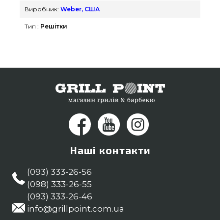
грилів та аксесуарів GrillPoint. Дивитесь і
Виробник:
Weber, США
замовляйте також Решітки в інтернет каталозі
Тип :
Решітки
GrillPoint. Зателефонуйте нашим експертам на
телефонний номер 0(800) 337-275 и мы
допоможемо замовити покупцям у містах:
Черкаси, Чернігів, Чернівці
Наші контакти
(093) 333-26-56
(098) 333-26-55
(093) 333-26-46
info@grillpoint.com.ua