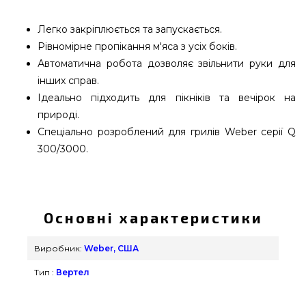
Легко закріплюється та запускається.
Рівномірне пропікання м'яса з усіх боків.
Автоматична робота дозволяє звільнити руки для
інших справ.
Ідеально підходить для пікніків та вечірок на
природі.
Спеціально розроблений для грилів Weber серії Q
300/3000.
Рожен для грилів Weber серії Q 300/3000 - 17524
вибрати та придбати від надійного виробника
Weber, США за актуальною вартістю всего 17 979
Основні характеристики
грн. в онлайн каталозі брендових грилів GrillPoint.
Привабливі пропозиції на Рожен для гриля в
Виробник:
Weber, США
інтернет магазині grillpoint.com.ua Напишіть
Тип :
Вертел
прямо зараз нашим менеджерам на будь-який
номер (044) 334-76-95 и мы допоможемо знайти