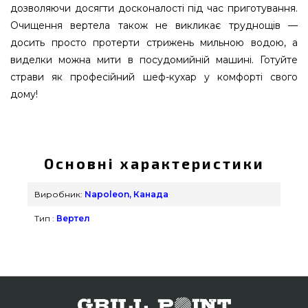
дозволяючи досягти досконалості під час приготування.
Очищення вертела також не викликає труднощів —
досить просто протерти стрижень мильною водою, а
виделки можна мити в посудомийній машині. Готуйте
страви як професійний шеф-кухар у комфорті свого
дому!
Вертел з двома затискачами та електромотором
для моделей Napoleon BI/BIG 32 - 69862 вибрати
від надійного виробника Napoleon, Канада за
Основні характеристики
вигідною ціною всего 12 600 грн. в каталозі грилів
Гриль Поінт. Найкращі пропозиції на Рожен для
Виробник:
Napoleon, Канада
гриля в онлайн каталозі GrillPoint. Напишіть
Тип :
Вертел
нашим працівникам на будь-який номер 0(800)
337-275 и мы допоможемо підібрати покупцям у:
Житомир, Чернігів, Біла Церква