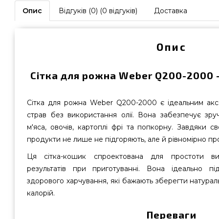
Опис
Відгуків (0) (0 відгуків)
Доставка
Опис
Сітка для рожна Weber Q200-2000 —
Сітка для рожна Weber Q200-2000 є ідеальним акс
страв без використання олії. Вона забезпечує зр
м'яса, овочів, картоплі фрі та попкорну. Завдяки с
продукти не лише не підгоряють, але й рівномірно п
Ця сітка-кошик спроектована для простоти ви
результатів при приготуванні. Вона ідеально пі
здорового харчування, які бажають зберегти натурал
калорій.
Переваги