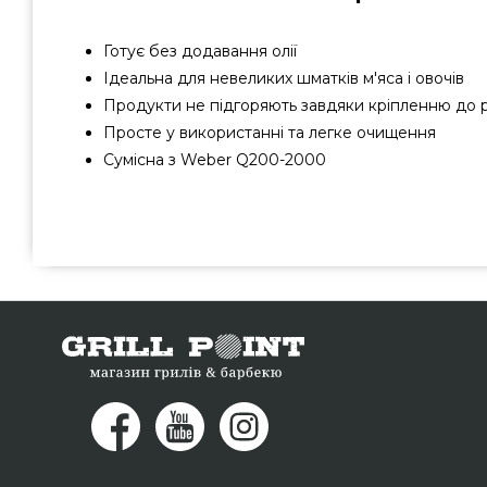
Готує без додавання олії
Ідеальна для невеликих шматків м'яса і овочів
Продукти не підгоряють завдяки кріпленню до 
Просте у використанні та легке очищення
Сумісна з Weber Q200-2000
Сітка для рожна Weber Q200-2000 - 17588 підібрати ві
актуальною ціною всего 3 280 грн. в онлайн каталозі 
Погляньте і купіть також Рожен для гриля в магазині Gril
на будь-який номер 0(800) 337-275 и мы доставимо по
Миколаїв, Чернівці