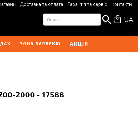
магазин
Доставка та оплата
Гарантія та сервіс
Контакти
UA
А
Я
К
Ц
І
НДАХ
ЗОНА БАРБЕКЮ
200-2000 - 17588