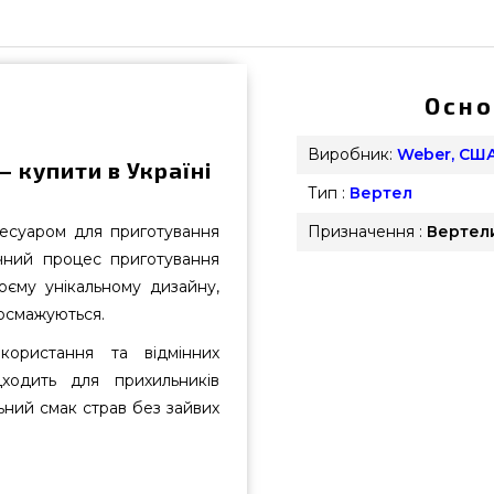
Осно
Виробник:
Weber, СШ
 купити в Україні
Тип :
Вертел
есуаром для приготування
Призначення :
Вертел
учний процес приготування
воєму унікальному дизайну,
росмажуються.
користання та відмінних
дходить для прихильників
ьний смак страв без зайвих