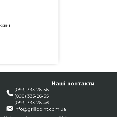
рожна
д кращого бренду Weber, США за
грилів та барбекю GrillPoint.
lPoint. Наберіть нашим фахівцям
купцям регіонів: Мелітополь,
Наші контакти
(093) 333-26-56
(098) 333-26-55
(093) 333-26-46
info@grillpoint.com.ua