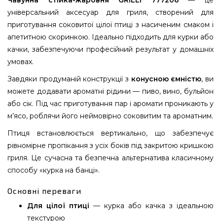
Чавунна стійка-жаровня GRILLI 777206
— це
універсальний аксесуар для гриля, створений для
приготування соковитої цілої птиці з насиченим смаком і
апетитною скоринкою. Ідеально підходить для курки або
качки, забезпечуючи професійний результат у домашніх
умовах.
Завдяки продуманій конструкції з
конусною ємністю
, ви
можете додавати ароматні рідини — пиво, вино, бульйон
або сік. Під час приготування пар і аромати проникають у
м’ясо, роблячи його неймовірно соковитим та ароматним.
Птиця встановлюється вертикально, що забезпечує
рівномірне пропікання з усіх боків під закритою кришкою
гриля. Це сучасна та безпечна альтернатива класичному
способу «курка на банці».
Основні переваги
Для цілої птиці
— курка або качка з ідеальною
текстурою