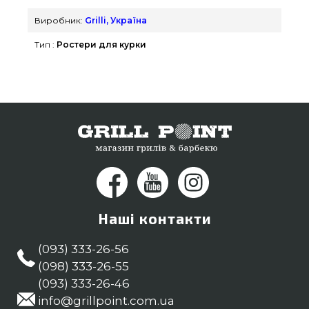
барбекю grillpoint.com.ua Погляньте і замовте
Виробник:
Grilli, Україна
також Підставки, ростери в інтернет каталозі
Тип :
Ростери для курки
Гриль Поінт. Напишіть нашим менеджерам на
телефонний номер (044) 334-76-95 и мы
допоможемо знайти жителям регіонів: Ужгород,
Миколаїв, Івано-Франківськ
Наші контакти
(093) 333-26-56
(098) 333-26-55
(093) 333-26-46
info@grillpoint.com.ua