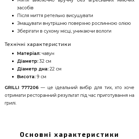
Мити виключно вручну без агресивних миючих
засобів
Після миття ретельно висушувати
Змащувати внутрішню поверхню рослинною олією
Зберігати в сухому місці, уникаючи вологи
Технічні характеристики
Матеріал:
чавун
Діаметр:
32 см
Діаметр дна:
22 см
Висота:
9 см
GRILLI 777206
— це ідеальний вибір для тих, хто хоче
отримати ресторанний результат під час приготування на
грилі.
Чавунна стійка-жарівня для курки Ø32 см GRILLI
- 777206 вибрати та замовити від кращого
виробника Grilli, Україна за актуальною ціною
Основні характеристики
всего 2 690 грн. в інтернет магазині грилів та