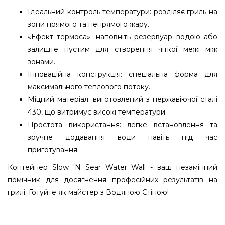
Ідеальний контроль температури: розділяє гриль на
зони прямого та непрямого жару.
«Ефект термоса»: наповніть резервуар водою або
залиште пустим для створення чіткої межі між
зонами.
Інноваційна конструкція: спеціальна форма для
максимального теплового потоку.
Міцний матеріал: виготовлений з нержавіючої сталі
430, що витримує високі температури.
Простота використання: легке встановлення та
зручне додавання води навіть під час
приготування.
Контейнер Slow 'N Sear Water Wall - ваш незамінний
помічник для досягнення професійних результатів на
грилі. Готуйте як майстер з Водяною Стіною!
Контейнер для води Slow 'N Sear Water Wall 57