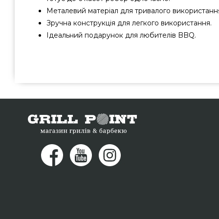
Металевий матеріал для тривалого використанн
Зручна конструкція для легкого використання.
Ідеальний подарунок для любителів BBQ.
Стійка для ребер Grill Pro - 41616 вибрати та замовити в
Канада за актуальною ціною всего 1 300 грн. в катало
барбекю GrillPoint. Найкращі пропозиції на Підставки
магазину Гриль Поінт. Наберіть нашим фахівцям по 
допоможемо вибрати покупцям регіонів: Львів, Ужгоро