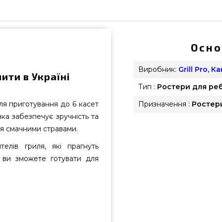
Осно
Виробник:
Grill Pro, К
пити в Україні
Тип :
Ростери для ре
для приготування до 6 касет
Призначення :
Ростер
вка забезпечує зручність та
я смачними стравами.
лів гриля, які прагнуть
ю ви зможете готувати для