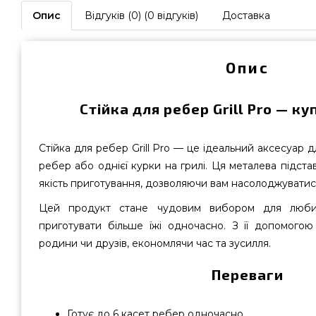
Опис
Відгуків (0) (0 відгуків)
Доставка
Опис
Стійка для ребер Grill Pro — ку
Стійка для ребер Grill Pro — це ідеальний аксесуар 
ребер або однієї курки на грилі. Ця металевa підста
якість приготування, дозволяючи вам насолоджуватис
Цей продукт стане чудовим вибором для любите
приготувати більше їжі одночасно. З її допомого
родини чи друзів, економлячи час та зусилля.
Переваги
Готує до 6 касет ребер одночасно.