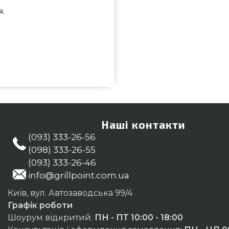
я.
ід кращого виробника Grill Pro,
зі інтернет магазину грилів та
, ростери в каталозі інтернет
номеру (098) 333-26-55 и мы
д, Суми
Наші контакти
(093) 333-26-56
(098) 333-26-55
(093) 333-26-46
info@grillpoint.com.ua
Київ, вул. Автозаводська 99/4
Графік роботи
Шоурум відкритий:
ПН - ПТ 10:00 - 18:00