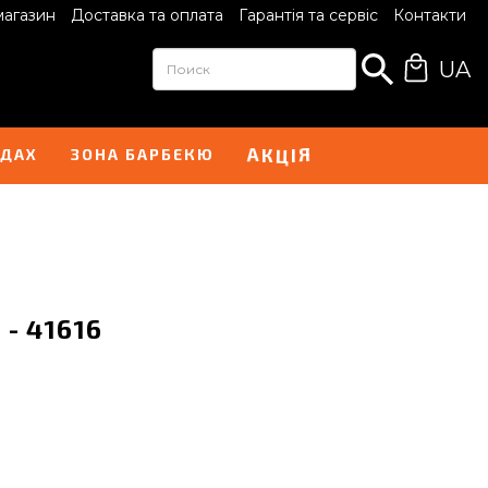
магазин
Доставка та оплата
Гарантія та сервіс
Контакти
UA
І
А
Я
К
Ц
НДАХ
ЗОНА БАРБЕКЮ
 - 41616