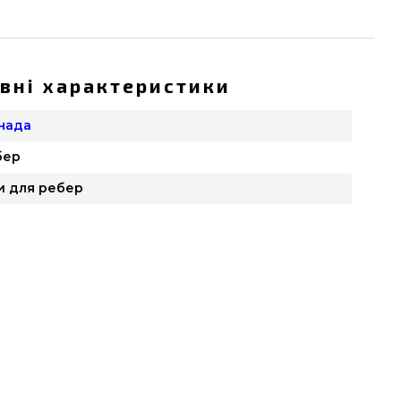
вні характеристики
анада
бер
и для ребер