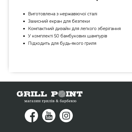
Виготовлена з нержавіючої сталі
Захисний екран для безпеки
Компактний дизайн для легкого зберігання
У комплекті 50 бамбукових шампурів
Підходить для будь-якого гриля
Стійка для кебаба Grill Pro - 92339 замовити від відом
доступною ціною всего 800 грн. в інтернет каталозі бре
Погляньте і замовте також Підставки, ростери в катал
Зателефонуйте нашим фахівцям на будь-який номер 0(
підібрати що проживають у містах: Кропивницький, Кам'