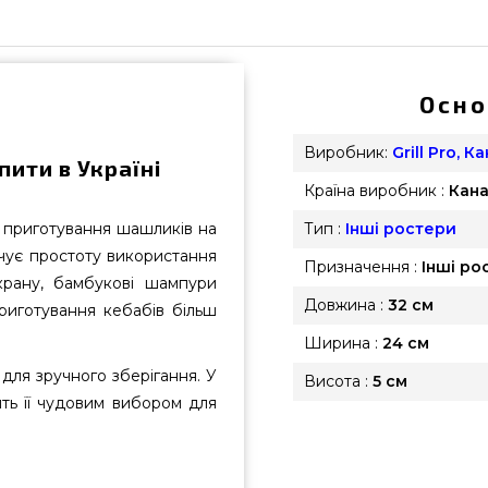
Осно
Виробник:
Grill Pro, К
пити в Україні
Країна виробник :
Кан
я приготування шашликів на
Тип :
Інші ростери
ечує простоту використання
Призначення :
Інші ро
крану, бамбукові шампури
Довжина :
32 см
риготування кебабів більш
Ширина :
24 см
для зручного зберігання. У
Висота :
5 см
ть її чудовим вибором для