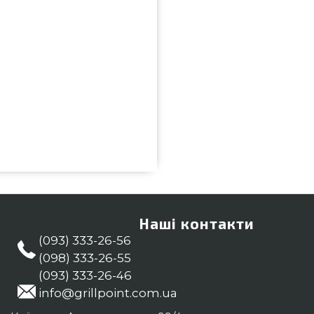
ого бренду Grill Pro, Канада за
ндових грилів grillpoint.com.ua
озі магазину grillpoint.com.ua
800) 337-275 и мы допоможемо
янець-Подільський, Полтава
Наші контакти
(093) 333-26-56
(098) 333-26-55
(093) 333-26-46
info@grillpoint.com.ua