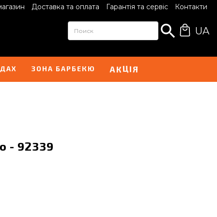
магазин
Доставка та оплата
Гарантія та сервіс
Контакти
UA
Ц
І
А
Я
К
НДАХ
ЗОНА БАРБЕКЮ
o - 92339