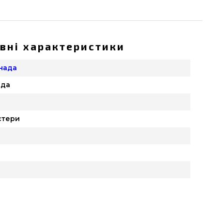
вні характеристики
анада
ада
стери