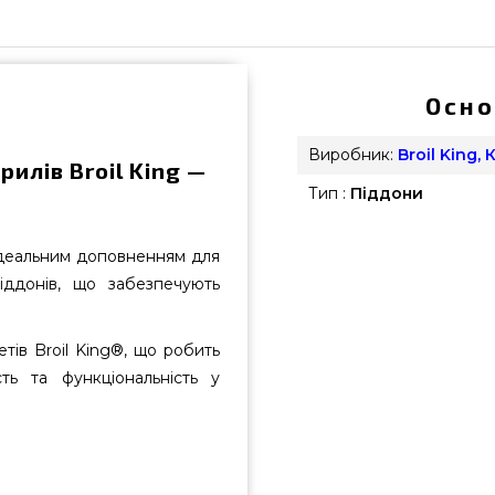
Осно
Виробник:
Broil King,
илів Broil King —
Тип :
Піддони
 ідеальним доповненням для
іддонів, що забезпечують
етів Broil King®, що робить
ть та функціональність у