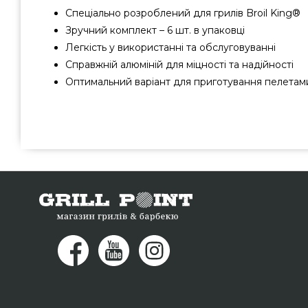
Спеціально розроблений для грилів Broil King®
Зручний комплект – 6 шт. в упаковці
Легкість у використанні та обслуговуванні
Справжній алюміній для міцності та надійності
Оптимальний варіант для приготування пелетам
Алюмінієвий піддон для пелетних грилів Broil King -
найкращих брендів Broil King, Канада за актуальною ц
магазині грилів та мангалів GrillPoint. Дивитесь і замов
магазині grillpoint.com.ua Зателефонуйте прямо зараз 
номер (098) 333-26-55 и мы запропонуємо Вам які прож
Рівне, Кам'янець-Подільський