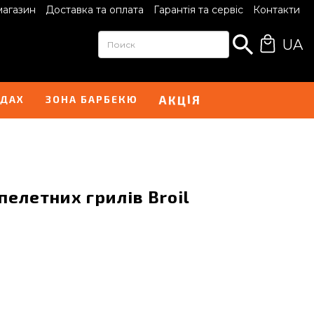
магазин
Доставка та оплата
Гарантія та сервіс
Контакти
UA
І
А
Я
Ц
К
НДАХ
ЗОНА БАРБЕКЮ
пелетних грилів Broil