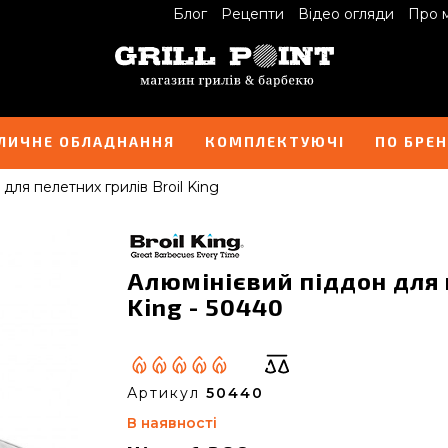
Блог
Рецепти
Відео огляди
Про 
ЛИЧНЕ ОБЛАДНАННЯ
КОМПЛЕКТУЮЧІ
ПО БРЕ
для пелетних грилів Broil King
Алюмінієвий піддон для 
King - 50440
Артикул
50440
В наявності