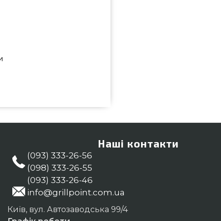
и
 50440 підібрати і купити від
іною всего 1 290 грн. в онлайн
ляйте також Противни в інтернет
нашим працівникам на будь-який
ивають у регіонах: Маріуполь,
Наші контакти
(093) 333-26-56
(098) 333-26-55
(093) 333-26-46
info@grillpoint.com.ua
Київ, вул. Автозаводська 99/4