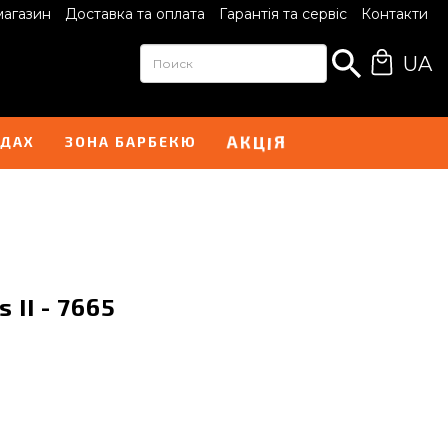
магазин
Доставка та оплата
Гарантія та сервіс
Контакти
UA
А
Я
К
Ц
І
НДАХ
ЗОНА БАРБЕКЮ
 II - 7665