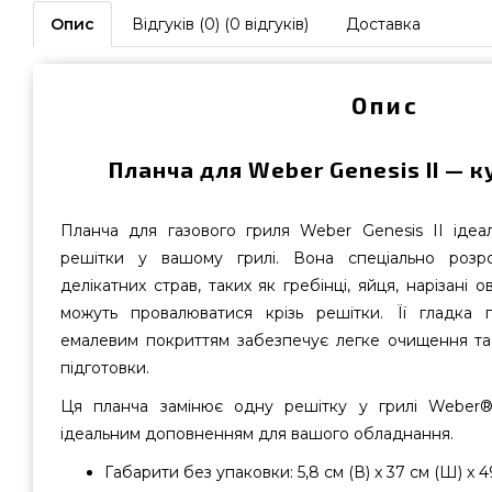
Опис
Відгуків (0) (0 відгуків)
Доставка
Опис
Планча для Weber Genesis II — к
Планча для газового гриля Weber Genesis II ідеа
решітки у вашому грилі. Вона спеціально розр
делікатних страв, таких як гребінці, яйця, нарізані о
можуть провалюватися крізь решітки. Її гладка
емалевим покриттям забезпечує легке очищення та
підготовки.
Ця планча замінює одну решітку у грилі Weber® 
ідеальним доповненням для вашого обладнання.
Габарити без упаковки: 5,8 см (В) x 37 см (Ш) x 49