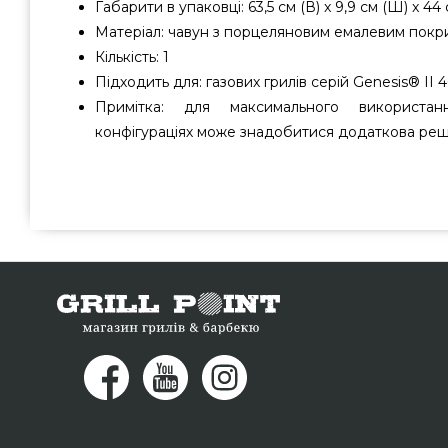
Габарити в упаковці: 63,5 см (В) x 9,9 см (Ш) x 44 
Матеріал: чавун з порцеляновим емалевим покр
Кількість: 1
Підходить для: газових грилів серій Genesis® II 
Примітка: для максимального використа
конфігураціях може знадобитися додаткова реші
Планча для Weber Genesis II - 7665 підібрати від на
виправданою вартістю всего 12 859 грн. в магазині г
Погляньте і купіть також Противни в онлайн каталозі G
фахівцям на телефонний номер (098) 333-26-55 и мы
міст: Вінниця, Запоріжжя, Кременчук