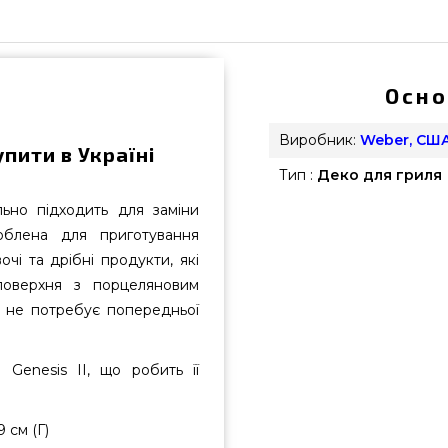
Осно
Виробник:
Weber, СШ
упити в Україні
Тип :
Деко для гриля
льно підходить для заміни
облена для приготування
вочі та дрібні продукти, які
 поверхня з порцеляновим
 не потребує попередньої
Genesis II, що робить її
 см (Г)