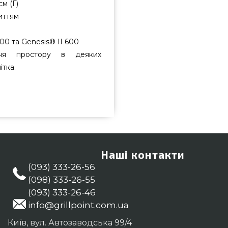
см (Г)
иттям
400 та Genesis® II 600
ння простору в деяких
тка.
йкращих брендів Weber, США за
рилів та барбекю Гриль Поінт.
rillPoint. Зателефонуйте нашим
 допоможемо знайти мешканцям
Наші контакти
(093) 333-26-56
(098) 333-26-55
(093) 333-26-46
info@grillpoint.com.ua
Київ, вул. Автозаводська 99/4