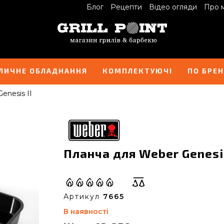
Блог
Рецепти
Відео огляди
Про 
ЛИЧНЕ ОБЛАДНАННЯ
КОМПЛЕКТУЮЧІ
ПО БРЕ
enesis II
Планча для Weber Genesis
Артикул
7665
В наявності