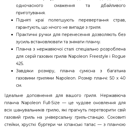
одночасного смаження та дбайливого
приготування.
Підняті краї полегшують перевертання страв,
гарантують, що нічого не випаде з гриля.
Практичні ручки для перенесення дозволяють без
зусиль встановлювати та знімати планчу.
Планча з нержавіючої сталі спеціально розроблена
для серій газових грилів Napoleon Freestyle і Rogue
425.
Завдяки розміру, планча сумісна з багатьма
газовими грилями Napoleon. Розмір планчі: 50 х 40
см.
Ідеальне доповнення для вашого гриля. Нержавіюча
планча Napoleon Full-Size — це чудове оновлення для
всіх шанувальників грилю, які прагнуть перетворити свій
газовий гриль на універсальну гриль-станцію. Соковиті
стейки, хрусткі бургери чи іспанські тапас — з планчою