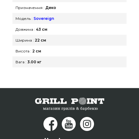
покупцям міст: Дніпродзержинськ, Івано-
Призначення :
Деко
Франківськ, Львів
Модель :
Sovereign
Довжина :
43 см
Ширина :
22 см
Висота :
2 см
Вага :
3.00 кг