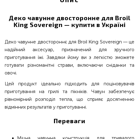
Деко чавунне двосторонне для Broil
King Sovereign — купити в Україні
Деко чавунне двостороннє для Broil King Sovereign — це
надійний аксесуар, призначений для зручного
приготування їжі. Завдяки йому ви з легкістю зможете
готувати різноманітні страви, включаючи сніданки та
овочі.
Цей продукт ідеально підходить для поціновувачів
приготування на грилі та пікніків. Чавун забезпечує
рівномірний розподіл тепла, що сприяє досягненню
відмінних результатів у приготуванні.
Переваги
Міцна чавунна конструкція для тривалого