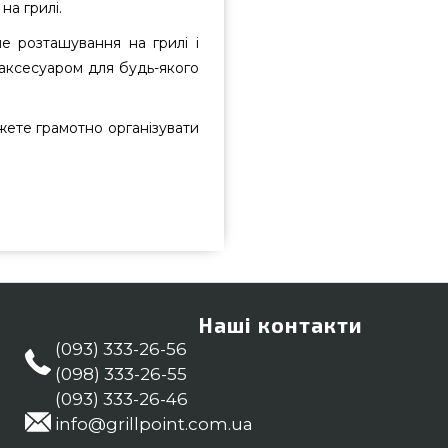
на грилі.
е розташування на грилі і
аксесуаром для будь-якого
ете грамотно організувати
ід надійного виробника Weber,
т магазині грилів та барбекю
 інтернет каталозі GrillPoint.
75 и мы допоможемо придбати
Наші контакти
(093) 333-26-56
(098) 333-26-55
(093) 333-26-46
info@grillpoint.com.ua