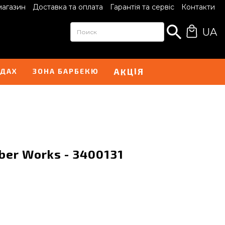
магазин
Доставка та оплата
Гарантія та сервіс
Контакти
UA
І
А
Я
К
Ц
НДАХ
ЗОНА БАРБЕКЮ
ber Works - 3400131