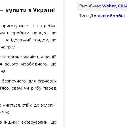
Виробник:
Weber, СШ
 купити в Україні
Тип :
Дошки обробні
 приготування і потребує
можуть зробити процес ще
— це ідеальний тандем, що
на грилі.
та організованість у вашій
я всього необхідного, що
ня.
 безпечного для харчових
м’ясо, овочі чи рибу перед
миються, стійкі до вологи і
 їжі.
з іншими аксесуарами, що