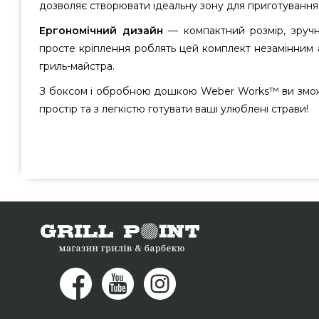
дозволяє створювати ідеальну зону для приготування 
Ергономічний дизайн
— компактний розмір, зручн
просте кріплення роблять цей комплект незамінним 
гриль-майстра.
З боксом і обробною дошкою Weber Works™ ви змож
простір та з легкістю готувати ваші улюблені страви!
Бокс і обробна дошка Weber Works - 3400131 купити в
США за нормальною ціною всего 5 459 грн. в інтерне
Гриль Поінт. Погляньте і купіть також Обробні дошки в
Напишіть нашим експертам по номеру 0(800) 337-2
мешканцям міст: Чернігів, Кропивницький, Вінниця