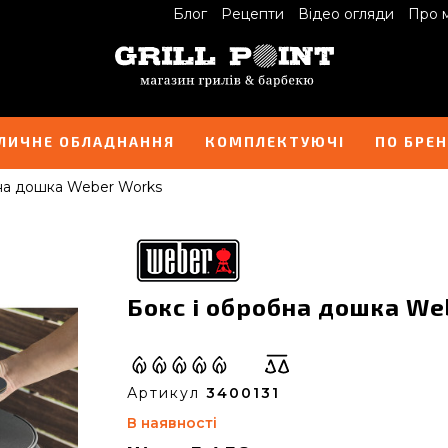
Блог
Рецепти
Відео огляди
Про 
ЛИЧНЕ ОБЛАДНАННЯ
КОМПЛЕКТУЮЧІ
ПО БРЕ
на дошка Weber Works
Бокс і обробна дошка We
Артикул
3400131
В наявності