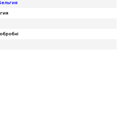
Бельгия
ьгия
обробні