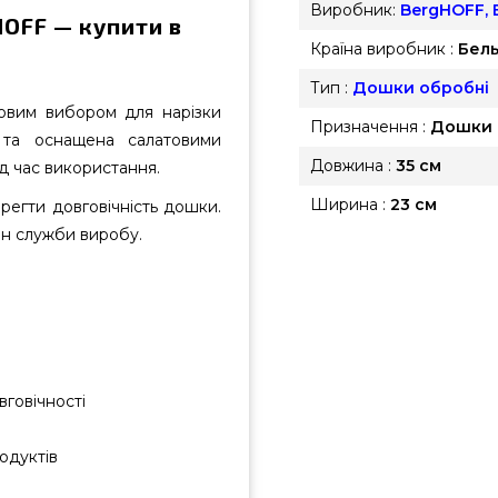
Виробник:
BergHOFF, 
OFF — купити в
Країна виробник :
Бел
Тип :
Дошки обробні
вим вибором для нарізки
Призначення :
Дошки 
а та оснащена салатовими
Довжина :
35 см
ід час використання.
Ширина :
23 см
егти довговічність дошки.
н служби виробу.
говічності
одуктів