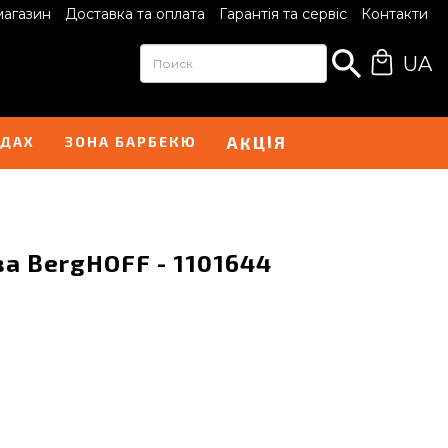
магазин
Доставка та оплата
Гарантія та сервіс
Контакти
UA
Ц
І
К
А
Я
НДАХ
ЗОНА БАРБЕКЮ
а BergHOFF - 1101644