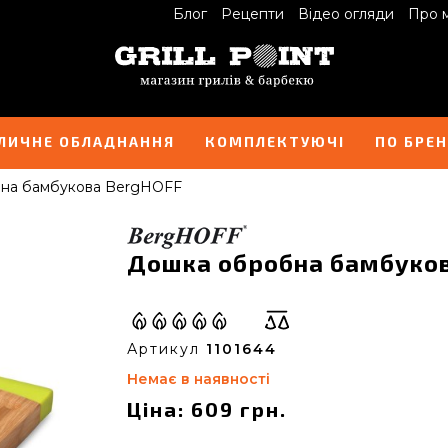
Блог
Рецепти
Відео огляди
Про 
ЛИЧНЕ ОБЛАДНАННЯ
КОМПЛЕКТУЮЧІ
ПО БРЕ
на бамбукова BergHOFF
Дошка обробна бамбуков
Артикул
1101644
Немає в наявності
Ціна: 609 грн.